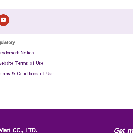
gulatory
rademark Notice
ebsite Terms of Use
erms & Conditions of Use
Get m
Mart CO., LTD.