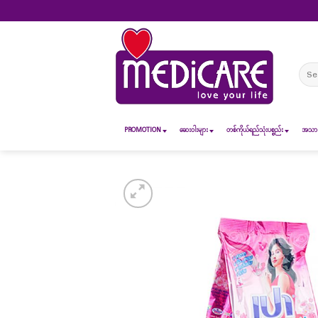
Skip
to
content
Sear
for:
PROMOTION
ဆေး၀ါးများ
တစ်ကိုယ်ရည်သုံးပစ္စည်း
အသားအ