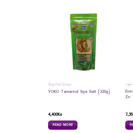
ဂျီးချွတ်ဆပ်ပြာများ
ကျန်း
Bon
r Water Salicylic 125ml
YOKO Tamarind Spa Salt (330g)
Zn 
4,400
Ks
7,35
READ MORE
R