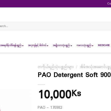
Co
ch
ရေထိန်းသိမ်းရန်ပစ္စည်း
အလှကုန်နှင့် မိတ်ကပ်
အမျိုးသားသုံးပစ္စည်း
ကလေးသုံးပစ္စည်း
MEDICARE 
တကိုယ်ရည်သုံးပစ္စည်းများ
/
အိမ်အသုံးအဆောင်ပစ္စည
PAO Detergent Soft 90
10,000
Ks
PAO – 170982