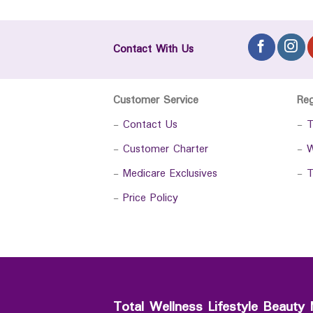
Contact With Us
Customer Service
Re
-
Contact Us
-
T
-
Customer Charter
-
W
-
Medicare Exclusives
-
T
-
Price Policy
Total Wellness Lifestyle Beauty 