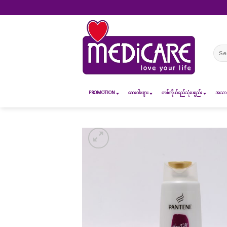
Skip
to
content
Sear
for:
PROMOTION
ဆေး၀ါးများ
တစ်ကိုယ်ရည်သုံးပစ္စည်း
အသားအ