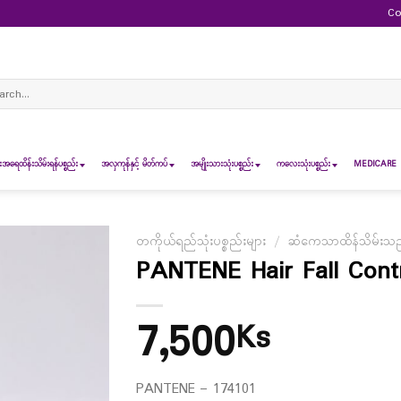
Co
ch
ရေထိန်းသိမ်းရန်ပစ္စည်း
အလှကုန်နှင့် မိတ်ကပ်
အမျိုးသားသုံးပစ္စည်း
ကလေးသုံးပစ္စည်း
MEDICARE 
တကိုယ်ရည်သုံးပစ္စည်းများ
/
ဆံကေသာထိန်သိမ်းသည့်
PANTENE Hair Fall Cont
7,500
Ks
PANTENE – 174101