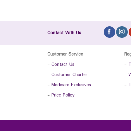
Contact With Us
Customer Service
Re
-
Contact Us
-
T
-
Customer Charter
-
W
-
Medicare Exclusives
-
T
-
Price Policy