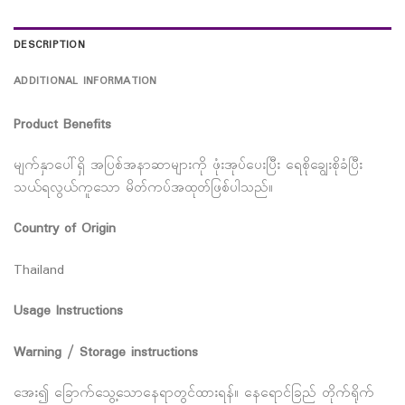
DESCRIPTION
ADDITIONAL INFORMATION
Product Benefits
မျက်နှာပေါ်ရှိ အပြစ်အနာဆာများကို ဖုံးအုပ်ပေးပြီး ရေစိုချွေးစိုခံပြီး
သယ်ရလွယ်ကူသော မိတ်ကပ်အထုတ်ဖြစ်ပါသည်။
Country of Origin
Thailand
Usage Instructions
Warning / Storage instructions
အေး၍ ခြောက်သွေ့သောနေရာတွင်ထားရန်။ နေရောင်ခြည် တိုက်ရိုက်