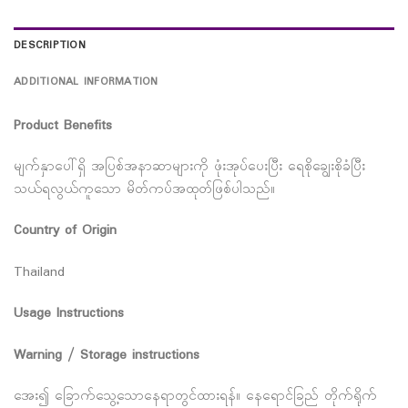
DESCRIPTION
ADDITIONAL INFORMATION
Product Benefits
မျက်နှာပေါ်ရှိ အပြစ်အနာဆာများကို ဖုံးအုပ်ပေးပြီး ရေစိုချွေးစိုခံပြီး
သယ်ရလွယ်ကူသော မိတ်ကပ်အထုတ်ဖြစ်ပါသည်။
Country of Origin
Thailand
Usage Instructions
Warning / Storage instructions
အေး၍ ခြောက်သွေ့သောနေရာတွင်ထားရန်။ နေရောင်ခြည် တိုက်ရိုက်