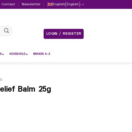
Contact
Newsletter
English
(
English
)
LOGIN / REGISTER
S
HOUSEHOLD
BRANDS A-Z
NE
elief Balm 25g