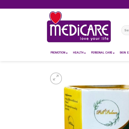
Skip
to
content
Sear
for:
PROMOTION
HEALTH
PERSONAL CARE
SKIN E