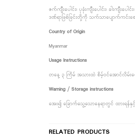
ဇက်ကျီးပေါင်း၊ ပုခုံးကျီးပေါင်း၊ ခါးကျီးပေါ
ဒဏ်ရာဖြစ်ခြင်းတို့ကို သက်သာပျောက်ကင်း
Country of Origin
Myanmar
Usage Instructions
တနေ့ ၃ ကြိမ် အသားထဲ စိမ့်ဝင်အောင်လိမ်းပ
Warning / Storage instructions
အေး၍ ခြောက်သွေ့သောနေရာတွင် ထားရန်နှင့် ပ
RELATED PRODUCTS