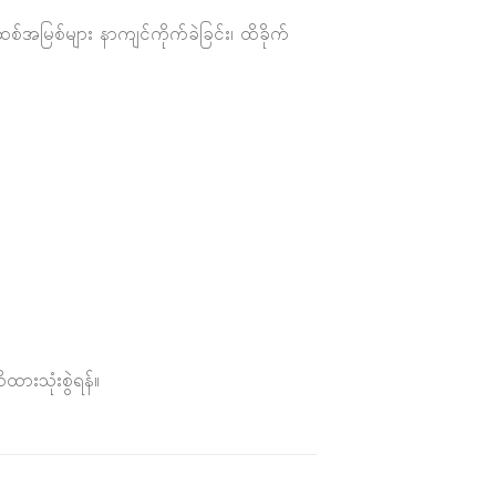
ဆစ်အမြစ်များ နာကျင်ကိုက်ခဲခြင်း၊ ထိခိုက်
ားသုံးစွဲရန်။