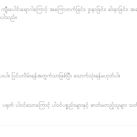
င်း၊ ကျီးပေါင်းရောဂါကြောင့် အကြောတက်ခြင်း၊ ဒူးနာခြင်း၊ ခါးနာခြင်း၊ အ
စေပါသည်။
ေးပါ။ ပြင်ပလိမ်းရန်အတွက်သာဖြစ်ပြီး သောက်သုံးရန်မဟုတ်ပါ။
ရုတ် ပါဝင်သောကြောင့် ပါဝင်ပစ္စည်းများနှင့် ဓာတ်မတည့်သူများ သတိထ