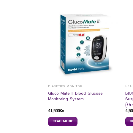
CHILDREN VITAMINS, MINERALS & SUPPLEMENTS
DIABETIES MONITOR
HEA
uid ( Vitamins +
Gluco Mate II Blood Glucose
BIO
excellent orange
Monitoring System
Sus
(Or
41,500
Ks
4,50
READ MORE
R