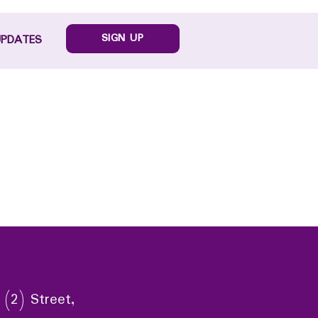
SIGN UP
UPDATES
 (2) Street,