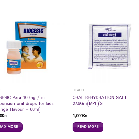
LTH
HEALTH
GESIC Para 100mg / ml
ORAL REHYDRATION SALT
pension oral drops for kids
27.9Grn(MPF)`S
ange Flavour – 60ml)
0
Ks
1,000
Ks
EAD MORE
READ MORE