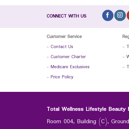
CONNECT WITH US
Customer Service
Re
-
Contact Us
-
T
-
Customer Charter
-
W
-
Medicare Exclusives
-
T
-
Price Policy
Total Wellness Lifestyle Beauty 
Room 004, Building (C), Ground