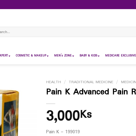
ch
XPERT
COSMETIC & MAKEUP
MEN’s ZONE
BABY & KIDS
MEDICARE EXCLUSIVE
HEALTH
/
TRADITIONAL MEDICINE
/
MEDICI
Pain K Advanced Pain R
3,000
Ks
Pain K – 199019