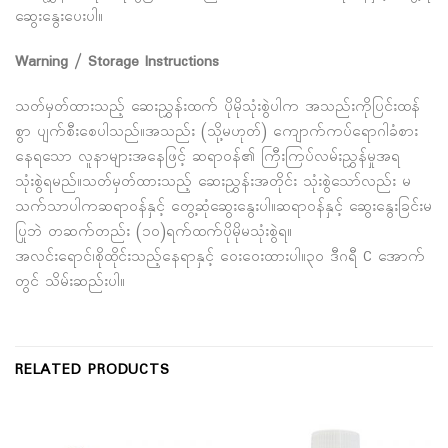
ဆွေးနွေးပေးပါ။
Warning / Storage Instructions
သတ်မှတ်ထားသည့် ဆေးညွှန်းထက် ပိုမိုသုံးစွဲပါက အသည်းကိုပြင်းထန်
စွာ ပျက်စီးစေပါသည်။အသည်း (သို့မဟုတ်) ကျောက်ကပ်ရောဂါခံစား
နေရသော လူနာများအနေဖြင့် ဆရာဝန်၏ ကြီးကြပ်လမ်းညွှန်မှုအရ
သုံးစွဲရမည်။သတ်မှတ်ထားသည့် ဆေးညွှန်းအတိုင်း သုံးစွဲသော်လည်း မ
သက်သာပါကဆရာဝန်နှင့် တွေ့ဆုံဆွေးနွေးပါ။ဆရာဝန်နှင့် ဆွေးနွေးခြင်းမ
ပြုဘဲ တဆက်တည်း (၁၀)ရက်ထက်ပိုမိုမသုံးစွဲရ။
အလင်းရောင်၊စိုထိုင်းသည့်နေရာနှင့် ဝေးဝေးထားပါ။၃၀ ဒီဂရီ C အောက်
တွင် သိမ်းဆည်းပါ။
RELATED PRODUCTS