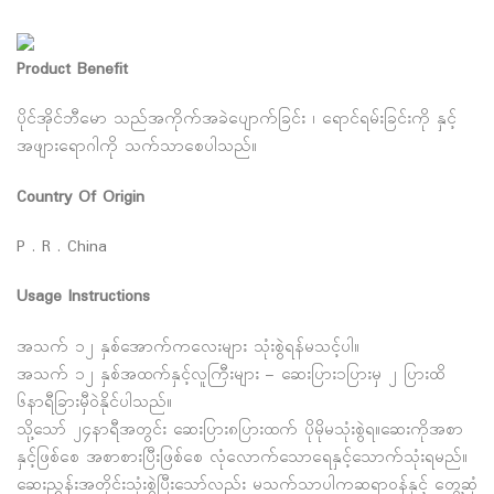
Product Benefit
ပိုင်အိုင်ဘီမော သည်အကိုက်အခဲပျောက်ခြင်း ၊ ရောင်ရမ်းခြင်းကို နှင့်
အဖျားရောဂါကို သက်သာစေပါသည်။
Country Of Origin
P . R . China
Usage Instructions
အသက် ၁၂ နှစ်အောက်ကလေးများ သုံးစွဲရန်မသင့်ပါ။
အသက် ၁၂ နှစ်အထက်နှင့်လူကြီးများ – ဆေးပြား၁ပြားမှ ၂ ပြားထိ
၆နာရီခြားမှီဝဲနိုင်ပါသည်။
သို့သော် ၂၄နာရီအတွင်း ဆေးပြား၈ပြားထက် ပိုမိုမသုံးစွဲရ။ဆေးကိုအစာ
နှင့်ဖြစ်စေ အစာစားပြီးဖြစ်စေ လုံလောက်သောရေနှင့်သောက်သုံးရမည်။
ဆေးညွှန်းအတိုင်းသုံးစွဲပြီးသော်လည်း မသက်သာပါကဆရာဝန်နှင့် တွေ့ဆုံ