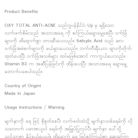
Product Benefits
OXY TOTAL ANTI-ACNE သည်ဂျပန်နိင်ငံ၊ Uji မှ ရရှိသော
လက်ဖက်စိမ်းသည် အသားအရေ ကို စင်ကြယ်ချောမွေ့စေပြီး ဝက်ခြံ
များကို ထိရောက်စွာ တားဆီးပေးသည်။ Salicylic Acid သည် ဆား
ဝက်ခြံအမဲစက်များကို ဖယ်ရှားပေးသည်။ ဘက်တီးရီးယား များကိုတိုက်
ထုတ်ပေးပြီး ဝက်ခြံအသစ်များ ထပ်မဖြစ်အောင် ကာကွယ်ပေးသည်။
Vitamin B3 က အဆီပြန်ခြင်းကို ထိန်းပေးပြီး အသားအရေ ချောမွေ့
တောက်ပစေပါသည်။
Country of Origint
Made In Japan
Usage Instructions / Warning
မျက်နှာကို ရေ ဖြင့် စိုစွတ်စေပီး လက်ဖဝါးထဲသို့ မျက်နှာသစ်ခရမ်ကို လို
သလောက် ပမာဏယူပါ ခရမ်ကို အမြှုပ်ပြုလုပ်ပီး မျက်နှာ ပေါ်သို့
ညင်သာစွာ နှိပ်နယ်ပေးပါ။ ထို့နောက် ရေ ဖြင့်စင်ကြယ်စွာ ဆေးကြော