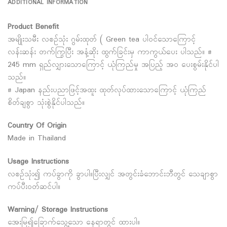
ADDITIONAL INFORMATION
Product Benefit
အမျိုးသမီး လစဥ်သုံး ဂွမ်းထုတ် ( Green tea ပါဝင်သောကြောင့်
လန်းဆန်း တက်ကြွပြီး အနံ့ဆိုး ထွက်ခြင်းမှ ကာကွယ်ပေး ပါသည်။ #
245 mm ရှည်လျှားသောကြောင့် ယုံကြည်မှု အပြည့် အဝ ပေးစွမ်းနိုင်ပါ
သည်။
# Japan နည်းပညာဖြင့်အထူး ထုတ်လုပ်ထားသောကြောင့် ယုံကြည်
စိတ်ချစွာ သုံးစွဲနိုင်ပါသည်။
Country Of Origin
Made in Thailand
Usage Instructions
လစဥ်သုံး၍ ကပ်ခွာကို ခွာပါ။ပြီးလျှင် အတွင်းခံဘောင်းဘီတွင် သေချာစွာ
ကပ်ပီး၀တ်ဆင်ပါ။
Warning/ Storage Instructions
အေးမြ၍ခြောက်သွေ့သော နေရာတွင် ထားပါ။