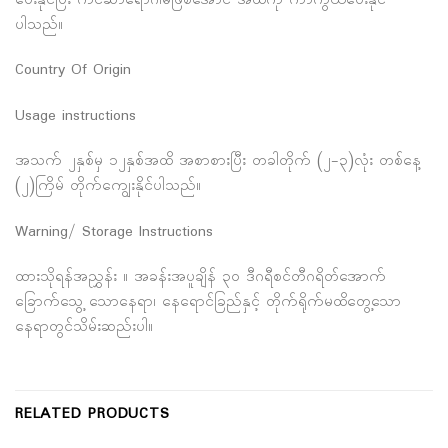
ပေးနိုင်ပြီး ကင်ဆာရောဂါမဖြစ်အောင် အထိကို ကာကွယ်ပေးနိုင်
ပါသည်။
Country Of Origin
Usage instructions
အသက် ၂နှစ်မှ ၁၂နှစ်အထိ အစာစားပြီး တခါတိုက် (၂-၃)လုံး တစ်နေ့
(၂)ကြိမ် တိုက်ကျွေးနိုင်ပါသည်။
Warning/ Storage Instructions
ထားသိုရန်အညွှန်း ။ အခန်းအပူချိန် ၃၀ ဒီဂရီစင်တီဂရိတ်အောက်
ခြောက်သွေ့ သောနေရာ၊ နေရောင်ခြည်နှင့် တိုက်ရိုက်မထိတွေ့သော
နေရာတွင်သိမ်းဆည်းပါ။
RELATED PRODUCTS