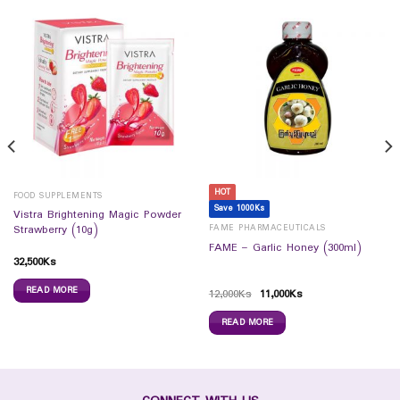
HOT
FOOD SUPPLEMENTS
Save 1000Ks
Vistra Brightening Magic Powder
FAME PHARMACEUTICALS
Strawberry (10g)
FAME – Garlic Honey (300ml)
32,500
Ks
READ MORE
12,000
Ks
11,000
Ks
READ MORE