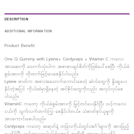
DESCRIPTION
ADDITIONAL INFORMATION
Product Benefit
One Q Gummy with Lysine+ Cordyceps + Vitamin C ကလေး
အားဆေးကို သောက်သုံးပါက အစာစားချင်စိတ်ကိုဖြစ်ပေါ်စေပြီး ကိုယ်ခံ
စွမ်းအားကို တိုးတက်မြင့်မားစေနိုင်ပါသည်။
Lysine ဓာတ်က အစားအသောက်ကောင်းစေတဲ့ ဆဲလ်တွေကို နှိုးဆွပေး
နိုင်တဲ့အပြင် ကိုယ်ထဲမှာရှိနေတဲ့ အင်ဇိုင်းတွေကိုလည်း အလုပ်လုပ်စေ
ပါသည်။
VitaminC ကတော့ ကိုယ်ခံစွမ်းအားကို မြှင့်တင်ပေးနိုင်ပြီး သင့်ကလေး
ငယ်ကို သွက်လက်တက်ကြွ စေနိုင်ပါတယ်။ သံဓာတ်စုပ်ယူမှုကို
အားကောင်းစေပါသည်။
Cordyceps ကတော့ အဆုတ်နဲ့ တခြားကိုယ်တွင်းအင်္ဂါများကို အားဖြည့်