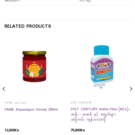
WEIGHT
0.0 kg
RELATED PRODUCTS
FAME ဆေးဝါးများ
21ST CENTURY
21ST CENTURY Arthri-Flex (60`s)-
FAME Asparagus Honey 250ml
အရိုး ၊ အဆစ် နှင့် အရွတ်များ
အမြဲတမ်း ကျန်းမာစေဖို့
12,000
Ks
75,800
Ks