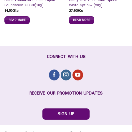
Bella Thanakha Perfect Liquid
Cathy Doll CC Cream Speed
Foundation GB 30(18g)
White Spf 50+ (50g)
14,500
Ks
27,600
Ks
READ MORE
READ MORE
CONNECT WITH US
RECEIVE OUR PROMOTION UPDATES
SIGN UP