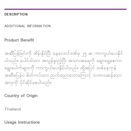
DESCRIPTION
ADDITIONAL INFORMATION
Product Benefit
အဆီပြန်ခြင်းကို ထိန်းနိုင်ပြီး နေလောင်ဒဏ်မှ ၂၅ ဆ ကာကွယ်ပေးနိုင်
ပါသည်။ ပေါင်ဒါသား အလွန်နူးညံ့ပြီး အသားအရေကို ချောမွေ့စေကာ
ချွေးပေါက်များကို ကာကွယ်ပေးနိုင်ပါသည်။ ထို့အပြင် တစ်နေကုန်
အဆီမပြန်ပဲ မိတ်ကပ်သား ညက်ညောသောကြောင့် သဘာ၀ဆန်သော
အလှကို ပိုင်ဆိုင်စေပါသည်။
Country of Origin
Thailand
Usage Instructions