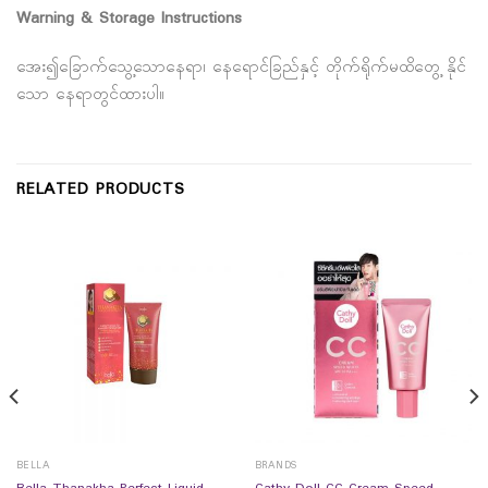
Warning & Storage Instructions
အေး၍ခြောက်သွေ့သောနေရာ၊ နေရောင်ခြည်နှင့် တိုက်ရိုက်မထိတွေ့ နိုင်
သော နေရာတွင်ထားပါ။
RELATED PRODUCTS
BELLA
BRANDS