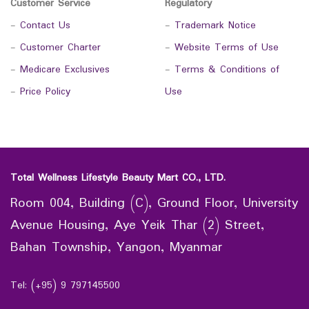
Customer Service
Regulatory
-
Contact Us
-
Trademark Notice
-
Customer Charter
-
Website Terms of Use
-
Medicare Exclusives
-
Terms & Conditions of
-
Price Policy
Use
Total Wellness Lifestyle Beauty Mart CO., LTD.
Room 004, Building (C), Ground Floor, University
Avenue Housing, Aye Yeik Thar (2) Street,
Bahan Township, Yangon, Myanmar
Tel: (+95) 9 797145500