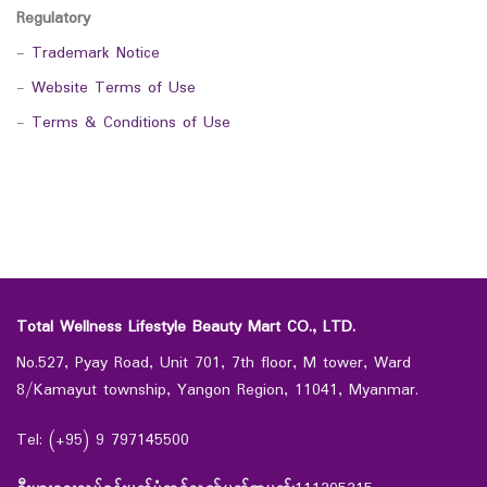
Regulatory
-
Trademark Notice
-
Website Terms of Use
-
Terms & Conditions of Use
Total Wellness Lifestyle Beauty Mart CO., LTD.
No.527, Pyay Road, Unit 701, 7th floor, M tower, Ward
8/Kamayut township, Yangon Region, 11041, Myanmar.
Tel: (+95) 9 797145500