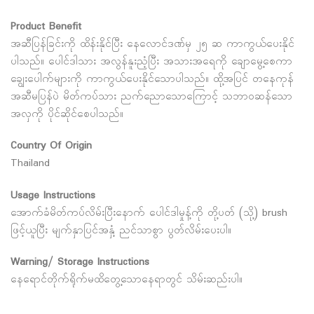
Product Benefit
အဆီပြန်ခြင်းကို ထိန်းနိုင်ပြီး နေလောင်ဒဏ်မှ ၂၅ ဆ ကာကွယ်ပေးနိုင်
ပါသည်။ ပေါင်ဒါသား အလွန်နူးညံ့ပြီး အသားအရေကို ချောမွေ့စေကာ
ချွေးပေါက်များကို ကာကွယ်ပေးနိုင်သောပါသည်။ ထို့အပြင် တနေကုန်
အဆီမပြန်ပဲ မိတ်ကပ်သား ညက်ညောသောကြောင့် သဘာ၀ဆန်သော
အလှကို ပိုင်ဆိုင်စေပါသည်။
Country Of Origin
Thailand
Usage Instructions
အောက်ခံမိတ်ကပ်လိမ်းပြီးနောက် ပေါင်ဒါမှုန့်ကို တို့ပတ် (သို့) brush
ဖြင့်ယူပြီး မျက်နှာပြင်အနှံ့ ညင်သာစွာ ပွတ်လိမ်းပေးပါ။
Warning/ Storage Instructions
နေရောင်တိုက်ရိုက်မထိတွေ့သောနေရာတွင် သိမ်းဆည်းပါ။