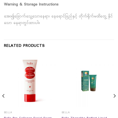
Warning & Storage Instructions
အေး၍ခြောက်သွေ့သောနေရာ၊ နေရောင်ခြည်နှင့် တိုက်ရိုက်မထိတွေ့ နိုင်
သော နေရာတွင်ထားပါ။
RELATED PRODUCTS
BELLA
BELLA