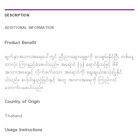
DESCRIPTION
ADDITIONAL INFORMATION
Product Benefit
မျက်နှာအသားအရေပေါ်တွင် ညီညာချောမွေ့မူကို ပေးစွမ်းနိုင်ပြီး တစ်နေ့
တာလုံး ကြာရှည်ခံစေပါသည်။ အရောင် (၄) ရောင်ရှိသဖြင့် မိမိ
အသားအရေနှင့် လိုက်ဖက်သော အရောင်ကို ရွေးချယ်အသုံးပြုနိုင်
ပါသည်။ ပေါ့ပါးနူးညံ့ခြင်းနှင့် အတူ အသားအရေကို ကြည်လင်
တောက်ပစေပါသည်။
Country of Origin
Thailand
Usage Instructions