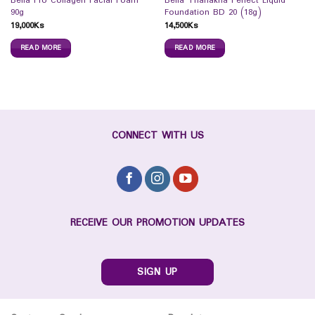
Bella Pro Collagen Facial Foam
Bella Thanakha Perfect Liquid
90g
Foundation BD 20 (18g)
19,000
Ks
14,500
Ks
READ MORE
READ MORE
CONNECT WITH US
RECEIVE OUR PROMOTION UPDATES
SIGN UP