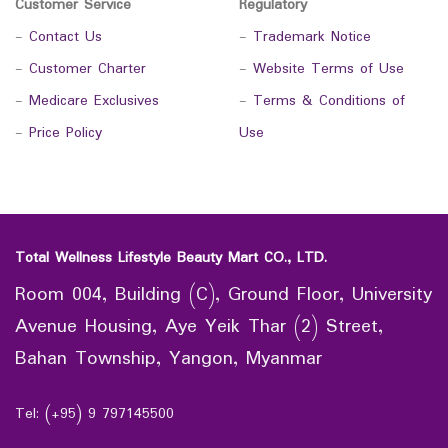
Customer Service
Regulatory
-
Contact Us
-
Trademark Notice
-
Customer Charter
-
Website Terms of Use
-
Medicare Exclusives
-
Terms & Conditions of
-
Price Policy
Use
Total Wellness Lifestyle Beauty Mart CO., LTD.
Room 004, Building (C), Ground Floor, University
Avenue Housing, Aye Yeik Thar (2) Street,
Bahan Township, Yangon, Myanmar
Tel: (+95) 9 797145500