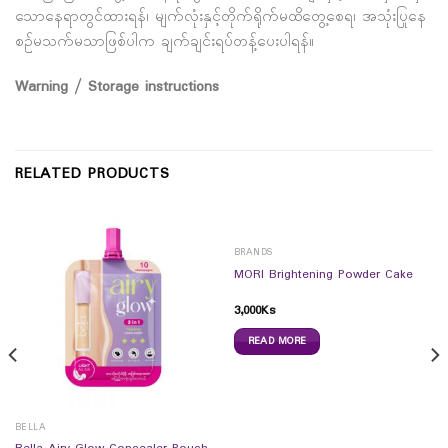
သောနေရာတွင်ထားရန်၊ မျက်လုံးနှင့်တိုက်ရိုက်မထိတွေ့စေရ၊ အသုံးပြုနေ
စဥ်မသက်မသာဖြစ်ပါက ချက်ချင်းရပ်တန့်ပေးပါရန်။
Warning / Storage instructions
RELATED PRODUCTS
BRANDS
MORI Brightening Powder Cake
3,000
Ks
READ MORE
BELLA