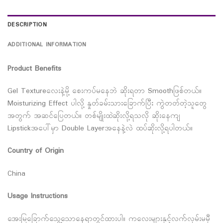
DESCRIPTION
ADDITIONAL INFORMATION
Product Benefits
Gel Textureလေးနဲ့မို့ စေးကပ်မနေဘဲ ဆိုးရတာ Smoothဖြစ်တယ်။
Moisturizing Effect ပါလို့ နှုတ်ခမ်းသားခြောက်ပြီး ကွဲတတ်တဲ့သူတွေ
အတွက် အဆင်ပြေတယ်။ တစ်မျိုးထဲဆိုးလို့ရသလို ဆိုးနေကျ
Lipstickအပေါ်မှာ Double Layerအနေနဲ့လဲ ထပ်ဆိုးလို့ရပါတယ်။
Country of Origin
China
Usage Instructions
အေးမြခြောက်သွေ့သောနေရာတွင်ထားပါ။ ကလေးများနှင့်လက်လှမ်းမမှီ