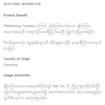
ADDITIONAL INFORMATION
Product Benefit
*Whitening Complex ကြောင့် ညိုမဲကြမ်းတမ်းသော ချိုင်းကြား
အသားအရေကို အတွင်းပိုင်းအထိပြုပြင်ပေးပြီး ဖြူဝင်းညီညာစေခြင်း
*တစ်နေ့တာလုံး ချွေးနံ့ဆိုးများကို ထိန်းချုပ်ပေးပြီး ၄၈နာရီကြာကာကွယ်
ပေးခြင်း
Country of Origin
Germany
Usage Instruction
ချိုင်းကြားအသားအရေတစ်ဝိုက်တွင် Roll On ကို ညီညာစွာလှိမ့်လိမ်းပြီး
‌ခြောက်သွေ့အောင်ခေတ္တစောင့်၍ အဝတ်အစားဝတ်ပါ။ အသားအရေပွန်းပဲ့
ပျက်စီးနေပါက အသုံးမပြုပါနှင့်။