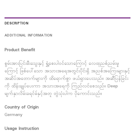
DESCRIPTION
ADDITIONAL INFORMATION
Product Benefit
စွမ်းအားပြင်းမီးသွေးနှင့် ရွှံ့စေးပါဝင်သောကြောင့် လေထုညစ်ညမ်းမှု
ကြောင့် ဖြစ်ပေါ်သော အသားအရေအတွင်းပိုင်းရှိ အညစ်အကြေးများနှင့်
အဆိပ်အတောက်များကို ထိရောက်စွာ ဖယ်ရှားပေးသည်။ အဆီပြန်ခြင်း
ကို ထိန်းချုပ်ပေးကာ အသားအရေကို ကြည်လင်စေသည်။ Deep
မျက်နှာလိမ်းခရင်မ်နှင့်အတူ တွဲသုံးပါက ပိုကောင်းသည်။
Country of Origin
Germany
Usage Instruction