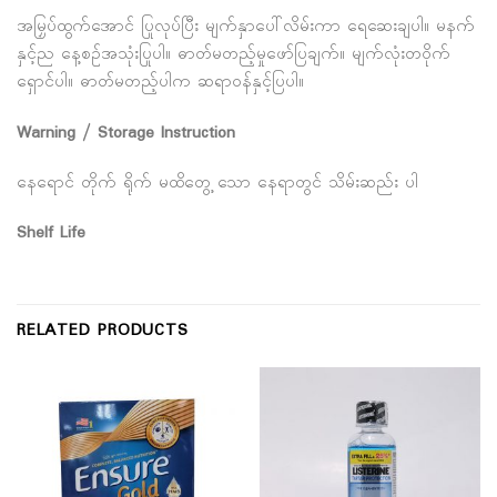
အမြှပ်ထွက်အောင် ပြုလုပ်ပြီး မျက်နှာပေါ်လိမ်းကာ ရေဆေးချပါ။ မနက်
နှင့်ည နေ့စဉ်အသုံးပြုပါ။ ဓာတ်မတည့်မှုဖော်ပြချက်။ မျက်လုံးတဝိုက်
ရှောင်ပါ။ ဓာတ်မတည့်ပါက ဆရာဝန်နှင့်ပြပါ။
Warning / Storage Instruction
နေရောင် တိုက် ရိုက် မထိတွေ့ သော နေရာတွင် သိမ်းဆည်း ပါ
Shelf Life
RELATED PRODUCTS