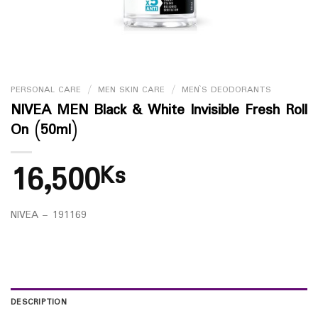
PERSONAL CARE
/
MEN SKIN CARE
/
MEN`S DEODORANTS
NIVEA MEN Black & White Invisible Fresh Roll
On (50ml)
16,500
Ks
NIVEA – 191169
DESCRIPTION