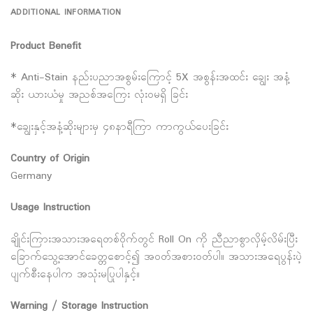
ADDITIONAL INFORMATION
Product Benefit
* Anti-Stain နည်းပညာအစွမ်းကြောင့် 5X အစွန်းအထင်း ချွေး အနံ့
ဆိုး ယားယံမှု အညစ်အကြေး လုံးဝမရှိ ခြင်း
*ချွေးနှင့်အနံ့ဆိုးများမှ ၄၈နာရီကြာ ကာကွယ်ပေးခြင်း
Country of Origin
Germany
Usage Instruction
ချိုင်းကြားအသားအရေတစ်ဝိုက်တွင် Roll On ကို ညီညာစွာလှိမ့်လိမ်းပြီး
‌ခြောက်သွေ့အောင်ခေတ္တစောင့်၍ အဝတ်အစားဝတ်ပါ။ အသားအရေပွန်းပဲ့
ပျက်စီးနေပါက အသုံးမပြုပါနှင့်။
Warning / Storage Instruction