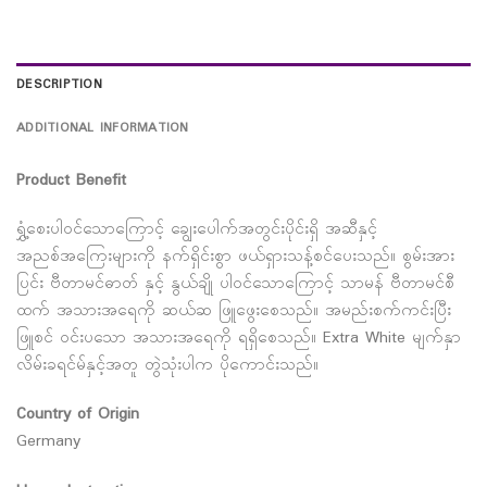
DESCRIPTION
ADDITIONAL INFORMATION
Product Benefit
ရွှံ့စေးပါဝင်သောကြောင့် ချွေးပေါက်အတွင်းပိုင်းရှိ အဆီနှင့်
အညစ်အကြေးများကို နက်ရှိင်းစွာ ဖယ်ရှားသန့်စင်ပေးသည်။ စွမ်းအား
ပြင်း ဗီတာမင်ဓာတ် နှင့် နွယ်ချို ပါဝင်သောကြောင့် သာမန် ဗီတာမင်စီ
ထက် အသားအရေကို ဆယ်ဆ ဖြူဖွေးစေသည်။ အမည်းစက်ကင်းပြီး
ဖြူစင် ဝင်းပသော အသားအရေကို ရရှိစေသည်။ Extra White မျက်နှာ
လိမ်းခရင်မ်နှင့်အတူ တွဲသုံးပါက ပိုကောင်းသည်။
Country of Origin
Germany