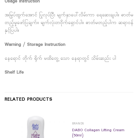
Usage Instruction
အမြှပ်ထွက်အောင် ပြုလုပ်ပြီး မျက်နှာပေါ်လိမ်းကာ ရေဆေးချပါ။ ဓာတ်မ
တည့်မှုဖော်ပြချက်။ မျက်လုံးတဝိုက်ရှောင်ပါ။ ဓာတ်မတည့်ပါက ဆရာဝန်
နှင့်ပြပါ။
Warning / Storage Instruction
နေရောင် တိုက် ရိုက် မထိတွေ့ သော နေရာတွင် သိမ်းဆည်း ပါ
Shelf Life
RELATED PRODUCTS
BRANDS
DABO Collagen Lifting Cream
(50ml)