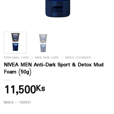
PERSONAL CARE
/
MEN SKIN CARE
/
MEN`S CLEANSER
NIVEA MEN Anti-Dark Sport & Detox Mud
Foam (50g)
11,500
Ks
NIVEA – 180931