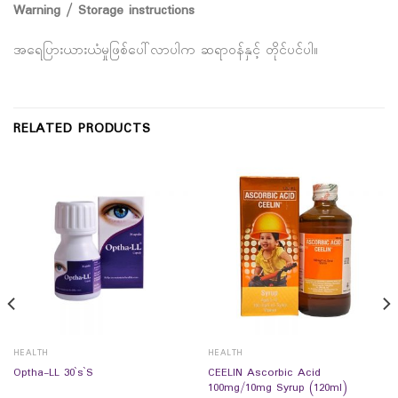
Warning / Storage instructions
အရေပြားယားယံမှုဖြစ်ပေါ်လာပါက ဆရာ၀န်နှင့် တိုင်ပင်ပါ။
RELATED PRODUCTS
HEALTH
HEALTH
CEELIN Ascorbic Acid
Optha-LL 30`s`S
100mg/10mg Syrup (120ml)