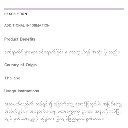
DESCRIPTION
ADDITIONAL INFORMATION
Product Benefits
ဒဏ်ရာကိုပိုးမွှားများ ဝင်ရောက်ခြင်း မှ ကာကွယ်ရန် အသုံး ပြု သည်၊။
Country of Origin
Thailand
Usage Instructions
အနာပတ်လည်ကို သန့်ရှင်း၍ ခြောက်သွေ့ အောင်ပြုလုပ်ပါ။ အပြင်စက္ကူ
အိတ်ကိုဖွင့်ပါ။ အနောက်ဖက်မှ ပထမစက္ကူကို ခွာကာ အနာကိုကပ်ပြီး
လျှင် ဒုတိယစက္ကူကို ဆွဲခွာပါ။ ပြီးလျှင်ဖြည်းညှင်းစွာဖိပေးပါ။