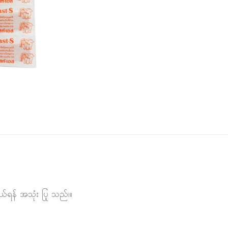
ွယ်ရန် အသုံး ပြု သည်၊။