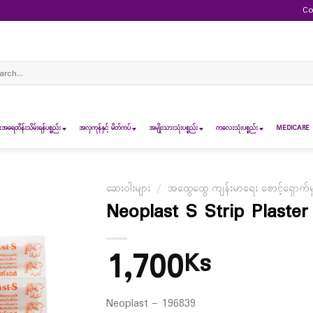
Co
ch
ရေထိန်းသိမ်းရန်ပစ္စည်း
အလှကုန်နှင့် မိတ်ကပ်
အမျိုးသားသုံးပစ္စည်း
ကလေးသုံးပစ္စည်း
MEDICARE 
ဆေးဝါးများ
/
အထွေထွေ ကျန်းမာရေး စောင့်ရှောက်မှု
Neoplast S Strip Plaster
1,700
Ks
Neoplast – 196839