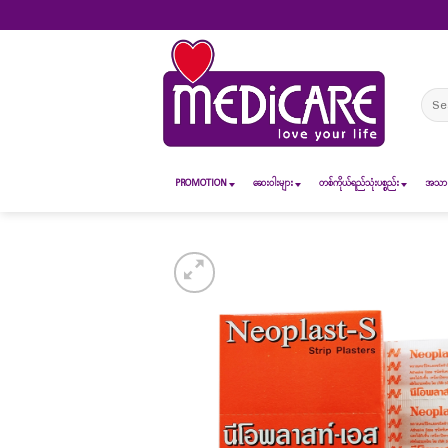
Skip
to
content
Sear
for:
PROMOTION
ဆေး၀ါးများ
တစ်ကိုယ်ရည်သုံးပစ္စည်း
အသားအ