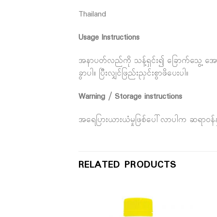
Thailand
Usage Instructions
အနာပတ်လည်ကို သန့်ရှင်း၍ ခြောက်သွေ့ အောင်
ခွာပါ။ ပြီးလျှင်ဖြည်းညှင်းစွာဖိပေးပါ။
Warning / Storage instructions
အရေပြားယားယံမှုဖြစ်ပေါ်လာပါက ဆရာ၀န်နှင့
RELATED PRODUCTS