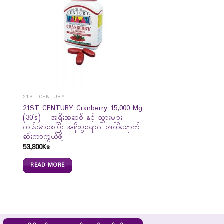
21ST CENTURY
21ST CENTURY Cranberry 15,000 Mg
(30`s) – အရိုးအဆစ် နှင့် သွားများ
ကျန်းမာစေပြီး အရိုးပွရောဂါ အထိရောက်
ဆုံးကာကွယ်ဖို့
53,800
Ks
READ MORE