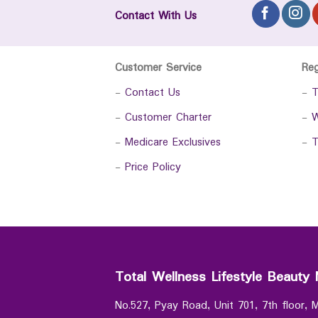
Contact With Us
Customer Service
Re
-
Contact Us
-
T
-
Customer Charter
-
W
-
Medicare Exclusives
-
T
-
Price Policy
Total Wellness Lifestyle Beauty 
No.527, Pyay Road, Unit 701, 7th floor,