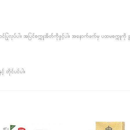
ပြုလုပ်ပါ။ အပြင်စက္ကူအိတ်ကိုဖွင့်ပါ။ အနောက်ဖက်မှ ပထမစက္ကူကို ခွ
် တိုင်ပင်ပါ။