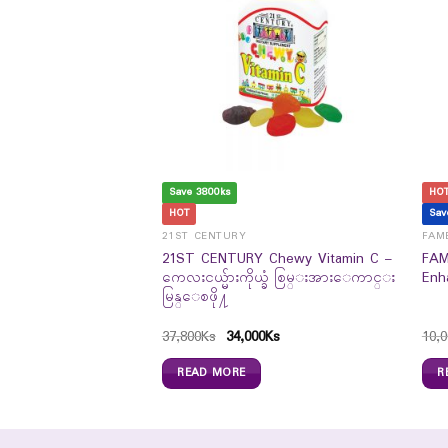
Save 3800ks
HO
HOT
Sav
 Vegetable Complex
21ST CENTURY
FAME
21ST CENTURY Chewy Vitamin C –
FAM
ကေလးငယ္မ်ားကိုယ္ခံ စြမ္းအားေကာင္း
Enh
မြန္ေစဖို႔
37,800
Ks
34,000
Ks
10,0
READ MORE
R