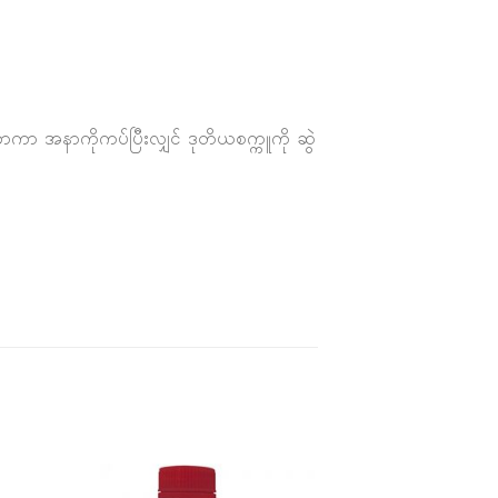
ာကာ အနာကိုကပ်ပြီးလျှင် ဒုတိယစက္ကူကို ဆွဲ