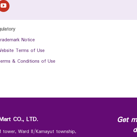
gulatory
rademark Notice
ebsite Terms of Use
erms & Conditions of Use
Get m
Mart CO., LTD.
d
 M tower, Ward 8/Kamayut township,