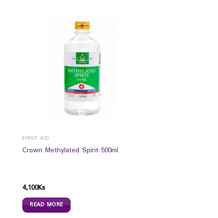
FIRST AID
Crown Methylated Spirit 500ml
4,100
Ks
READ MORE