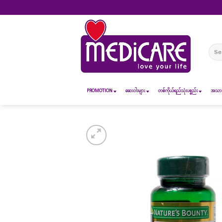
Skip
to
content
Sear
for:
PROMOTION
ဆေး၀ါးများ
တစ်ကိုယ်ရည်သုံးပစ္စည်း
အသားအ