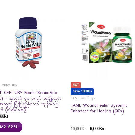
HOT
T CENTURY
Save 1000Ks
T CENTURY Men`s SeniorVite
`s) – အသက် ၄၀ ကျော် အမျိုးသား
FAME ဆေးဝါးများ
အတွက် ပြီးပြည့်စုံသော ကျန်းမာြ
FAME WoundHealer Systemic
ို ပိုင်ဆိုင်စေဖို့
Enhancer for Healing (60`s)
00
Ks
EAD MORE
10,000
Ks
9,000
Ks