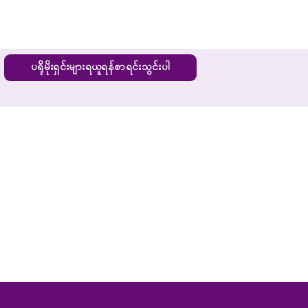
ပရိုမိုးရှင်းများရယူရန်စာရင်းသွင်းပါ