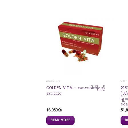
ဆေးဝါးများ
21S
 Carotenoid Complex
GOLDEN VITA – အသားဓါတ်ဖြည့်
21S
အားဆေး
(30
များ
ခင်းက
16,050
Ks
51,8
READ MORE
R