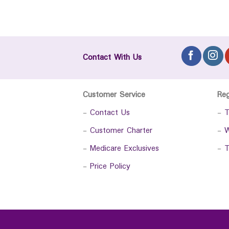
Contact With Us
Customer Service
Re
-
Contact Us
-
T
-
Customer Charter
-
W
-
Medicare Exclusives
-
T
-
Price Policy