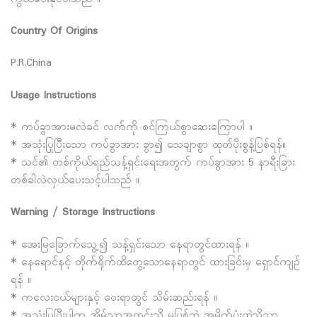
Country Of Origins
P.R.China
Usage Instructions
* ကပ်ခွာအားမလဲခင် လက်ကို စင်ကြယ်စွာဆေးကြောပါ ။
* အသုံးပြုပြီးသော ကပ်ခွာအား ခွာ၍ သေချာစွာ ထုတ်ပိုးစွန့်ပြစ်ရန်။
* သင်၏ တစ်ကိုယ်ရည်သန့်ရှင်းရေးအတွက် ကပ်ခွာအား 5 နာရီးခြား
တစ်ခါလဲလှယ်ပေးသင့်ပါသည် ။
Warning / Storage Instructions
* အေးမြခြောက်သွေ့၍ သန့်ရှင်းသော နေရာတွင်ထားရန် ။
* နေရောင်နင့် တိုက်ရိုက်ထိတွေ့သောနေရာတွင် ထားခြင်းမှ ရှောင်ကျဥ်
ရန် ။
* ကလေးငယ်များနှင့် ဝေးရာတွင် သိမ်းဆည်းရန် ။
* အသုံးပြုပြီးပါက အိမ်သာအတွင်းသို့ မပြစ်ဘဲ အမှိုက်ပုံးထဲသို့သာ