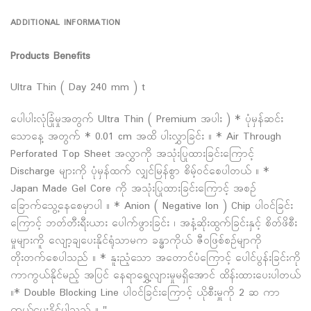
ADDITIONAL INFORMATION
Products Benefits
Ultra Thin ( Day 240 mm ) t
ပေါပါးလုံခြုံမှုအတွက် Ultra Thin ( Premium အပါး ) * ပုံမှန်ဆင်း
သောနေ့ အတွက် * 0.01 cm အထိ ပါးလွှာခြင်း ။ * Air Through
Perforated Top Sheet အလွှာကို အသုံးပြုထားခြင်းကြောင့်
Discharge များကို ပုံမှန်ထက် လျှင်မြန်စွာ စိမ့်ဝင်စေပါတယ် ။ *
Japan Made Gel Core ကို အသုံးပြုထားခြင်းကြောင့် အစဥ်
ခြောက်သွေ့နေစေမှာပါ ။ * Anion ( Negative Ion ) Chip ပါဝင်ခြင်း
ကြောင့် ဘတ်တီးရီးယား ပေါက်ဖွားခြင်း ၊ အနံ့ဆိုးထွက်ခြင်းနှင့် စိတ်ဖိစီး
မှုများကိူ လျော့ချပေးနိုင်ရုံသာမက ခန္ဓာကိုယ် ဇီဝဖြစ်စဥ်မျာကို
တိုးတက်စေပါသည် ။ * နူးညံ့သော အတောင်ပံကြောင့် ပေါင်ပွန်းခြင်းကို
ကာကွယ်နိုင်မည့် အပြင် နေရာရွှေ့လျားမှုမရှိအောင် ထိန်းထားပေးပါတယ်
။* Double Blocking Line ပါဝင်ခြင်းကြောင့် ယိုစီးမှူကို 2 ဆ ကာ
ကွယ်ပေးနိုင်ပါသည် ။ "