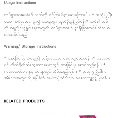
Usage Instructions
ကပ်ခွာအားမလဲခင် လက်ကို စင်ကြယ်စွာဆေးကြောပါ ။ * အသုံးပြုပြီး
သော ကပ်ခွာအား ခွာ၍ သေချာစွာ ထုတ်ပိုးစွန့်ပြစ်ရန်။* သင်၏ တစ်
ကိုယ်ရည်သန့်ရှင်းရေးအတွက် ကပ်ခွာအား 5 နာရီးခြားတစ်ခါလဲလှယ်
ပေးသင့်ပါသည်
Warning/ Storage Instructions
* အေးမြခြောက်သွေ့၍ သန့်ရှင်းသော နေရာတွင်ထားရန် ။* နေရောင်
နင့် တိုက်ရိုက်ထိတွေ့သောနေရာတွင် ထားခြင်းမှ ရှောင်ကျဥ်ရန် ။ *
ကလေးငယ်များနှင့် ဝေးရာတွင် သိမ်းဆည်းရန် ။ * အသုံးပြုပြီးပါက
အိမ်သာအတွင်းသို့ မပြစ်ဘဲ အမှိုက်ပုံးထဲသို့သာ စနစ်တကျစွန့်ပြစ်ရန် ။
RELATED PRODUCTS