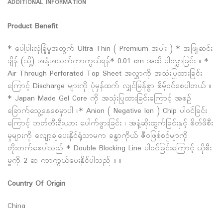
ADDITIONAL INFORMATION
Product Benefit
* ပေါ့ပါးလုံခြုံမှုအတွက် Ultra Thin ( Premium အပါး ) * အဖြူဆင်း
ချိန် (သို့) အနံ့အသက်ကာကွယ်ရန်* 0.01 cm အထိ ပါးလွှာခြင်း ။ *
Air Through Perforated Top Sheet အလွှာကို အသုံးပြုထားခြင်း
ကြောင့် Discharge များကို ပုံမှန်ထက် လျှင်မြန်စွာ စိမ့်ဝင်စေပါတယ် ။
* Japan Made Gel Core ကို အသုံးပြုထားခြင်းကြောင့် အစဥ်
ခြောက်သွေ့နေစေမှာပါ ။* Anion ( Negative Ion ) Chip ပါဝင်ခြင်း
ကြောင့် ဘတ်တီးရီးယား ပေါက်ဖွားခြင်း ၊ အနံ့ဆိုးထွက်ခြင်းနှင့် စိတ်ဖိစီး
မှုများကိူ လျော့ချပေးနိုင်ရုံသာမက ခန္ဓာကိုယ် ဇီဝဖြစ်စဥ်မျာကို
တိုးတက်စေပါသည် * Double Blocking Line ပါဝင်ခြင်းကြောင့် ယိုစီး
မှူကို 2 ဆ ကာကွယ်ပေးနိုင်ပါသည် ။ ။
Country Of Origin
China