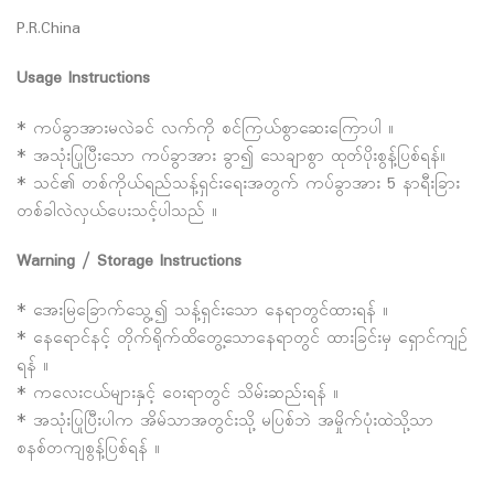
P.R.China
Usage Instructions
* ကပ်ခွာအားမလဲခင် လက်ကို စင်ကြယ်စွာဆေးကြောပါ ။
* အသုံးပြုပြီးသော ကပ်ခွာအား ခွာ၍ သေချာစွာ ထုတ်ပိုးစွန့်ပြစ်ရန်။
* သင်၏ တစ်ကိုယ်ရည်သန့်ရှင်းရေးအတွက် ကပ်ခွာအား 5 နာရီးခြား
တစ်ခါလဲလှယ်ပေးသင့်ပါသည် ။
Warning / Storage Instructions
* အေးမြခြောက်သွေ့၍ သန့်ရှင်းသော နေရာတွင်ထားရန် ။
* နေရောင်နင့် တိုက်ရိုက်ထိတွေ့သောနေရာတွင် ထားခြင်းမှ ရှောင်ကျဥ်
ရန် ။
* ကလေးငယ်များနှင့် ဝေးရာတွင် သိမ်းဆည်းရန် ။
* အသုံးပြုပြီးပါက အိမ်သာအတွင်းသို့ မပြစ်ဘဲ အမှိုက်ပုံးထဲသို့သာ
စနစ်တကျစွန့်ပြစ်ရန် ။