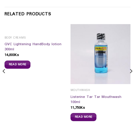
RELATED PRODUCTS
BODY CREAMS
GVC Lightening HandBody lotion
300ml
14,800
Ks
READ MORE
MOUTHWASH
Listerine Tar Tar Mouthwash
100ml
11,750
Ks
READ MORE