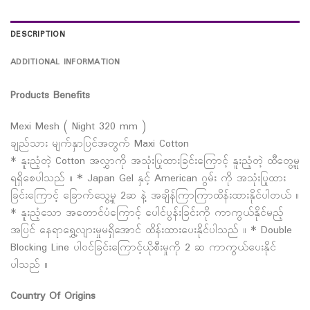
DESCRIPTION
ADDITIONAL INFORMATION
Products Benefits
Mexi Mesh ( Night 320 mm )
ချည်သား မျက်နှာပြင်အတွက် Maxi Cotton
* နူးညံ့တဲ့ Cotton အလွှာကို အသုံးပြုထားခြင်းကြောင့် နူးညံ့တဲ့ ထီတွေ့မှု
ရရှိစေပါသည် ။ * Japan Gel နှင့် American ဂွမ်း ကို အသုံးပြုထား
ခြင်းကြောင့် ခြောက်သွေ့မှု 2ဆ နဲ့ အချိန်ကြာကြာထိန်းထားနိုင်ပါတယ် ။
* နူးညံ့သော အတောင်ပံကြောင့် ပေါင်ပွန်းခြင်းကို ကာကွယ်နိုင်မည့်
အပြင် နေရာရွှေ့လျားမှုမရှိအောင် ထိန်းထားပေးနိုင်ပါသည် ။ * Double
Blocking Line ပါဝင်ခြင်းကြောင့်ယိုစီးမှုကို 2 ဆ ကာကွယ်ပေးနိုင်
ပါသည် ။
Country Of Origins