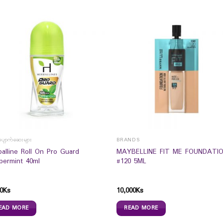
ံ့ပျောက်ဆေးများ
BRANDS
balline Roll On Pro Guard
MAYBELLINE FIT ME FOUNDATI
permint 40ml
#120 5ML
0
Ks
10,000
Ks
EAD MORE
READ MORE