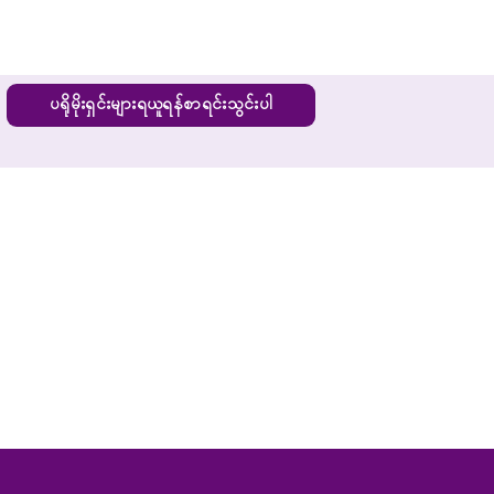
ပရိုမိုးရှင်းများရယူရန်စာရင်းသွင်းပါ