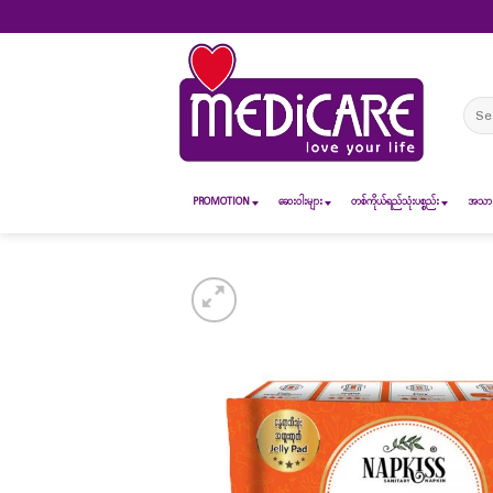
Skip
to
content
Sear
for:
PROMOTION
ဆေး၀ါးများ
တစ်ကိုယ်ရည်သုံးပစ္စည်း
အသားအ