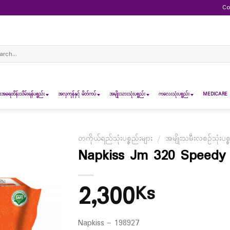
Co
ch
ရေထိန်းသိမ်းရန်ပစ္စည်း
အလှကုန်နှင့် မိတ်ကပ်
အမျိုးသားသုံးပစ္စည်း
ကလေးသုံးပစ္စည်း
MEDICARE 
တကိုယ်ရည်သုံးပစ္စည်းများ
/
အမျိုးသမီးလစဉ်သုံးပစ္
Napkiss Jm 320 Speedy 
2,300
Ks
Napkiss – 198927