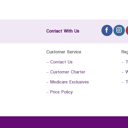
Contact With Us
Customer Service
Re
-
Contact Us
-
T
-
Customer Charter
-
W
-
Medicare Exclusives
-
T
-
Price Policy