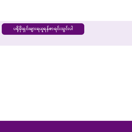
ပရိုမိုးရှင်းများရယူရန်စာရင်းသွင်းပါ