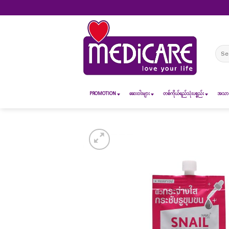
Skip
to
content
Sear
for:
PROMOTION
ဆေး၀ါးများ
တစ်ကိုယ်ရည်သုံးပစ္စည်း
အသားအ