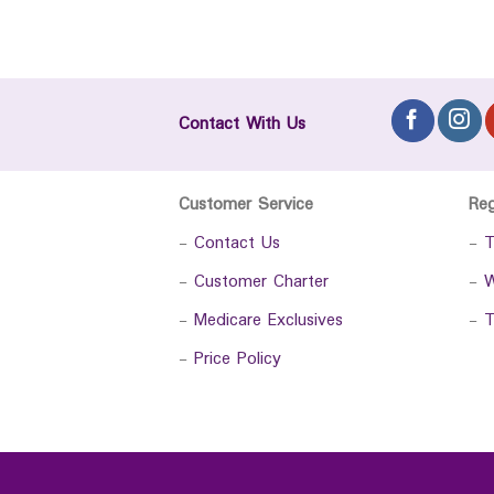
Contact With Us
Customer Service
Re
-
Contact Us
-
T
-
Customer Charter
-
W
-
Medicare Exclusives
-
T
-
Price Policy