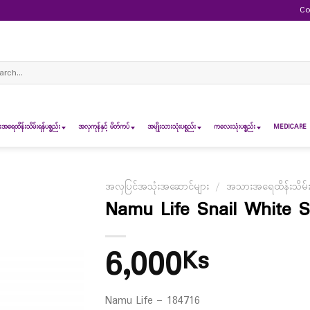
Co
ch
ရေထိန်းသိမ်းရန်ပစ္စည်း
အလှကုန်နှင့် မိတ်ကပ်
အမျိုးသားသုံးပစ္စည်း
ကလေးသုံးပစ္စည်း
MEDICARE 
အလှပြင်အသုံးအဆောင်များ
/
အသားအရေထိန်းသိမ်းရန
Namu Life Snail White 
6,000
Ks
Namu Life – 184716