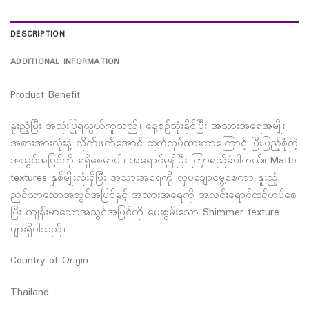
DESCRIPTION
ADDITIONAL INFORMATION
Product Benefit
နူးညံ့ပြီး အသုံးပြုရလွယ်ကူသည်။ နေ့စဉ်သုံးနိုင်ပြီး အသားအရေအမျိုး
အစားအားလုံးနဲ့ လိုက်ဖက်အောင် ထုတ်လုပ်ထားတာကြောင့် ပြီးပြည့်စုံတဲ့
အသွင်အပြင်ကို ရရှိစေမှာပါ။ အရောင်မှန်ပြီး ကြာရှည်ခံပါတယ်။ Matte
textures နှစ်မျိုးလုံးရှိပြီး အသားအရေကို လှပချောမွေ့စေကာ နူးညံ့
ညင်သာသောအသွင်အပြင်နှင့် အသားအရေကို အလင်းရောင်ထင်ဟပ်စေ
ပြီး ကျန်းမာသောအသွင်အပြင်ကို ပေးစွမ်းသော Shimmer texture
များရှိပါသည်။
Country of Origin
Thailand