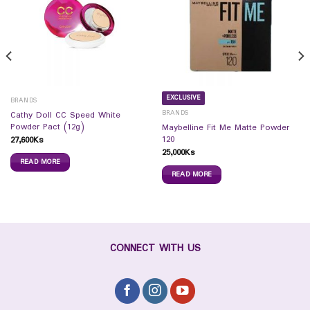
EXCLUSIVE
BRANDS
BRANDS
Cathy Doll CC Speed White
Powder Pact (12g)
Maybelline Fit Me Matte Powder
120
27,600
Ks
25,000
Ks
READ MORE
READ MORE
CONNECT WITH US