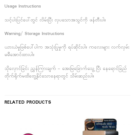
Usage Instructions
သင့်ပါးပြင်ပေါ်တွင် လိမ်းပြီး လှပသောအသွင်ကို ဖန်တီးပါ။
Warning/ Storage Instructions
ယားယံမှုဖြစ်ပေါ်ပါက အသုံးပြုမှုကို ရပ်ဆိုင်းပါ။ ကလေးများ လက်လှမ်း
မမီအောင်ထားပါ။
သိုလှောင်ခြင်း ညွှန်ကြားချက် – အေးမြခြောက်သွေ့ ပြီး နေရောင်ခြည်
တိုက်ရိုက်မထိတွေ့နိုင်သောနေရာတွင် သိမ်းဆည်းပါ။
RELATED PRODUCTS