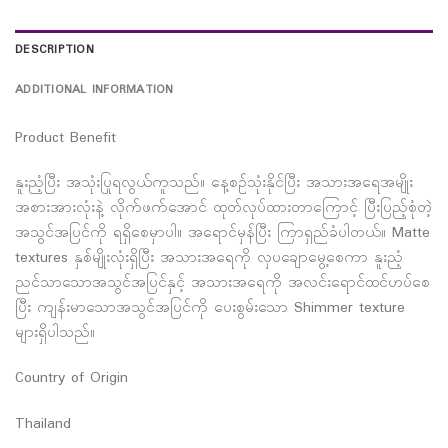
DESCRIPTION
ADDITIONAL INFORMATION
Product Benefit
နူးညံ့ပြီး အသုံးပြုရလွယ်ကူသည်။ နေ့စဉ်သုံးနိုင်ပြီး အသားအရေအမျိုး
အစားအားလုံးနဲ့ လိုက်ဖက်အောင် ထုတ်လုပ်ထားတာကြောင့် ပြီးပြည့်စုံတဲ့
အသွင်အပြင်ကို ရရှိစေမှာပါ။ အရောင်မှန်ပြီး ကြာရှည်ခံပါတယ်။ Matte
textures နှစ်မျိုးလုံးရှိပြီး အသားအရေကို လှပချောမွေ့စေကာ နူးညံ့
ညင်သာသောအသွင်အပြင်နှင့် အသားအရေကို အလင်းရောင်ထင်ဟပ်စေ
ပြီး ကျန်းမာသောအသွင်အပြင်ကို ပေးစွမ်းသော Shimmer texture
များရှိပါသည်။
Country of Origin
Thailand