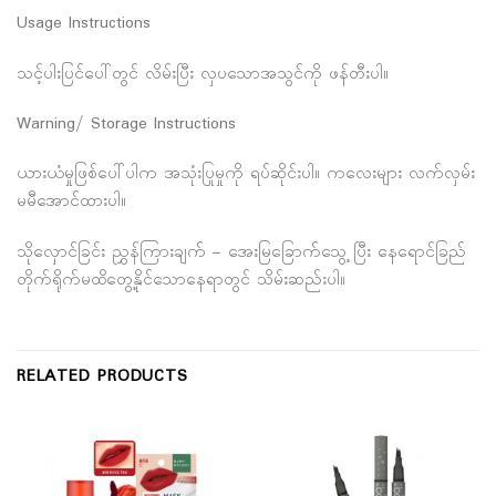
Usage Instructions
သင့်ပါးပြင်ပေါ်တွင် လိမ်းပြီး လှပသောအသွင်ကို ဖန်တီးပါ။
Warning/ Storage Instructions
ယားယံမှုဖြစ်ပေါ်ပါက အသုံးပြုမှုကို ရပ်ဆိုင်းပါ။ ကလေးများ လက်လှမ်း
မမီအောင်ထားပါ။
သိုလှောင်ခြင်း ညွှန်ကြားချက် – အေးမြခြောက်သွေ့ ပြီး နေရောင်ခြည်
တိုက်ရိုက်မထိတွေ့နိုင်သောနေရာတွင် သိမ်းဆည်းပါ။
RELATED PRODUCTS