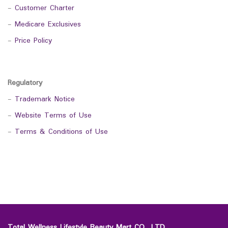
-
Customer Charter
-
Medicare Exclusives
-
Price Policy
Regulatory
-
Trademark Notice
-
Website Terms of Use
-
Terms & Conditions of Use
Total Wellness Lifestyle Beauty Mart CO., LTD.