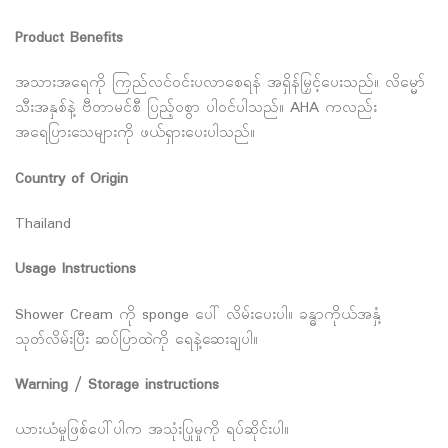
Product Benefits
အသားအရေကို ကြည်လင်ဝင်းပလာစေရန် အရှိန်မြှင့်ပေးသည်။ လိမ္မော်
သီးအနှစ်နဲ့ ဗီတာမင်စီ ပြည့်ဝစွာ ပါဝင်ပါသည်။ AHA ကလည်း
အရေပြားသေများကို ဖယ်ရှားပေးပါသည်။
Country of Origin
Thailand
Usage Instructions
Shower Cream ကို sponge ပေါ် လိမ်းပေးပါ။ ခန္ဓာကိုယ်အနှံ့
သုတ်လိမ်းပြီး ဆပ်ပြာထဲကို ရေနဲ့ဆေးချပါ။
Warning / Storage instructions
ယားယံမှုဖြစ်ပေါ်ပါက အသုံးပြုမှုကို ရပ်ဆိုင်းပါ။