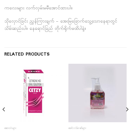
ကလေးများ လက်လှမ်းမမီအောင်ထားပါ။
သိုလှောင်ခြင်း ညွှန်ကြားချက် – အေးမြခြောက်သွေ့သောနေရာတွင်
သိမ်းဆည်းပါ။ နေရောင်ခြည် တိုက်ရိုက်မထိပါနဲ့။
RELATED PRODUCTS
ဆေးဝါးများ
ခေါင်းလိမ်းဆီများ