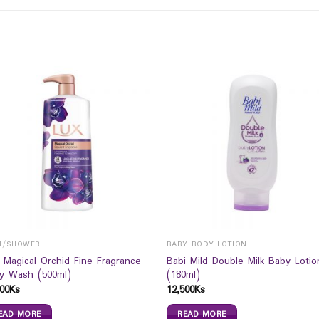
H/SHOWER
BABY BODY LOTION
 Magical Orchid Fine Fragrance
Babi Mild Double Milk Baby Lotio
y Wash (500ml)
(180ml)
00
Ks
12,500
Ks
EAD MORE
READ MORE