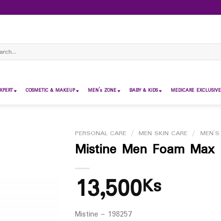
ch
XPERT
COSMETIC & MAKEUP
MEN’s ZONE
BABY & KIDS
MEDICARE EXCLUSIVE
PERSONAL CARE
/
MEN SKIN CARE
/
MEN`S
Mistine Men Foam Max 
13,500
Ks
Mistine – 198257