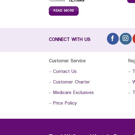
15,000
Ks
12,750
Ks
READ MORE
CONNECT WITH US
Customer Service
Re
-
Contact Us
-
T
-
Customer Charter
-
W
-
Medicare Exclusives
-
T
-
Price Policy