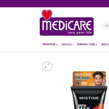
Skip
to
content
Sear
for:
PROMOTION
HEALTH
PERSONAL CARE
SKIN E