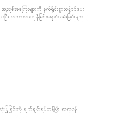
င့် အညစ်အကြေးများကို နက်ရှိုင်းစွာသန့်စင်ပေး
းပေးပြီး အသားအရေ နီမြန်းရောင်ယမ်းခြင်းများ
ပြုခြင်းကို ချက်ချင်းရပ်တန့်ပြီး ဆရာဝန်