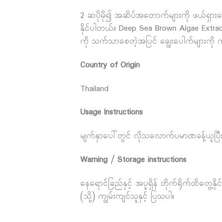
2 ဆပိုမို၍ အဆိပ်အတောက်များကို ဖယ်ရှားပေးသည်
နိုင်ပါတယ်။ Deep Sea Brown Algae Extract 
ကို သက်သာစေတဲ့အပြင် ချွေးပေါက်များကို
Country of Origin
Thailand
Usage Instructions
မျက်နှာပေါ်တွင် လိုသလောက်ပမာဏခန့်ယူပြီး 
Warning / Storage instructions
နေရောင်ခြည်နှင့် အပူရှိန် တိုက်ရိုက်ထိတွေ့
(သို့) ကျွမ်းကျင်သူနှင့် ပြသပါ။