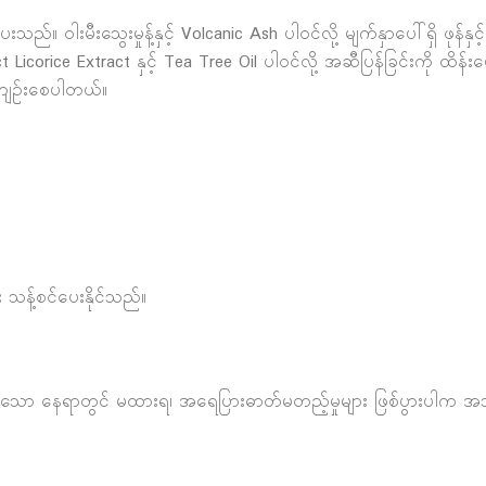
။ ဝါးမီးသွေးမှုန့်နှင့် Volcanic Ash ပါဝင်လို့ မျက်နှာပေါ်ရှိ ဖုန်နှ
Licorice Extract နှင့် Tea Tree Oil ပါဝင်လို့ အဆီပြန်ခြင်းကို ထိန်
 ကျဉ်းစေပါတယ်။
သန့်စင်ပေးနိုင်သည်။
နိုင်သော နေရာတွင် မထားရ၊ အရေပြားဓာတ်မတည့်မှုများ ဖြစ်ပွားပါက အသုံး