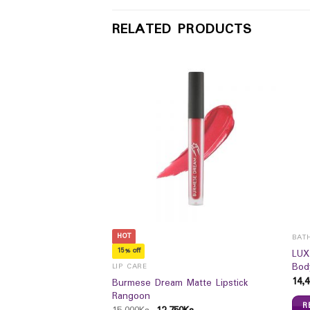
RELATED PRODUCTS
HOT
MS
BAT
15% off
LUX
ck Sugar) 110 mlrn`S
Bod
LIP CARE
14,4
Burmese Dream Matte Lipstick
Rangoon
R