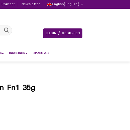
Contact
Newsletter
English
(
English
)
LOGIN / REGISTER
S
HOUSEHOLD
BRANDS A-Z
on Fn1 35g