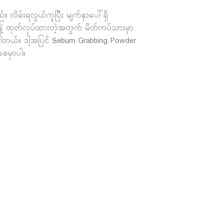
လိမ်းရလွယ်ကူပြီး မျက်နှာပေါ်ရှိ
နဲ့ ထုတ်လုပ်ထားတဲ့အတွက် မိတ်ကပ်သားမှာ
ံပါတယ်။ ဒါ့အပြင် Sebum Grabbing Powder
စေမှာပါ။