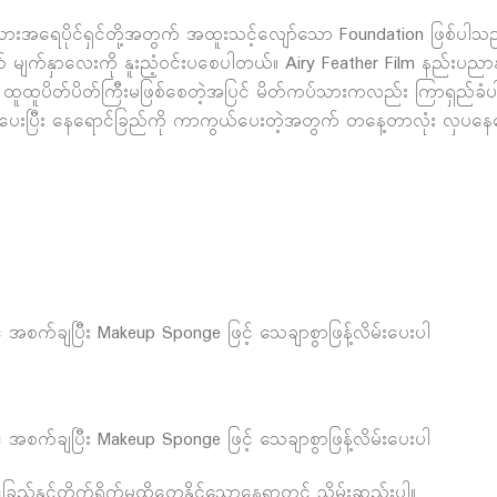
အရေပိုင်ရှင်တို့အတွက် အထူးသင့်လျော်သော Foundation ဖြစ်ပါသည်။ 
 မျက်နှာလေးကို နူးညံ့ဝင်းပစေပါတယ်။ Airy Feather Film နည်းပညာ
်မှာ ထူထူပိတ်ပိတ်ကြီးမဖြစ်စေတဲ့အပြင် မိတ်ကပ်သားကလည်း ကြာရှည်ခ
ျုပ်ပေးပြီး နေ​ရောင်ခြည်ကို ကာကွယ်ပေးတဲ့အတွက် တနေ့တာလုံး လှပနေ
အစက်ချပြီး Makeup Sponge ဖြင့် သေချာစွာဖြန့်လိမ်းပေးပါ
အစက်ချပြီး Makeup Sponge ဖြင့် သေချာစွာဖြန့်လိမ်းပေးပါ
ခြည်နှင့်တိုက်ရိုက်မထိတွေ့နိုင်သောနေရာတွင် သိမ်းဆည်းပါ။