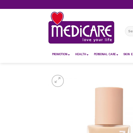
Skip
to
content
Sear
for:
PROMOTION
HEALTH
PERSONAL CARE
SKIN E