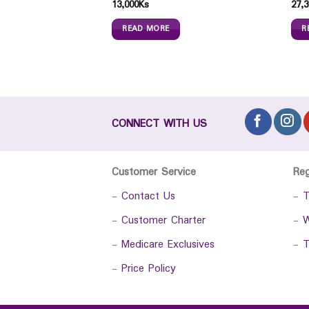
13,000
Ks
27,3
READ MORE
R
CONNECT WITH US
Customer Service
Re
-
Contact Us
-
T
-
Customer Charter
-
W
-
Medicare Exclusives
-
T
-
Price Policy