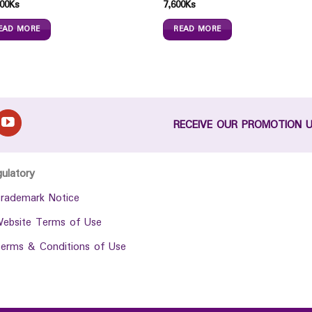
00
Ks
7,600
Ks
EAD MORE
READ MORE
RECEIVE OUR PROMOTION 
gulatory
rademark Notice
ebsite Terms of Use
erms & Conditions of Use