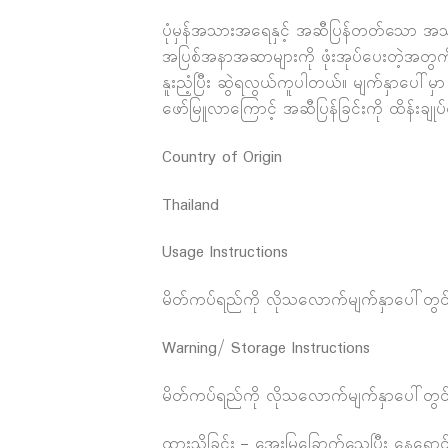
ပုံမှန်အသားအရေနှင့် အဆီပြန်တတ်သော အသား
အပြစ်အနာအဆာများကို ဖုံးအုပ်ပေးတဲ့အတွက်
နူးညံ့ပြီး ဆွဲရလွယ်ကူပါတယ်။ မျက်နှာပေါ
ဖော်မြူလာကြောင့် အဆီပြန်ခြင်းကို ထိန်းခ
Country of Origin
Thailand
Usage Instructions
မိတ်ကပ်ရည်ကို လိုသလောက်မျက်နှာပေါ်တွင် 
Warning/ Storage Instructions
မိတ်ကပ်ရည်ကို လိုသလောက်မျက်နှာပေါ်တွင် 
ထားသိုခြင်း – အေးမြခြောက်သွေ့ပြီး နေရောင်