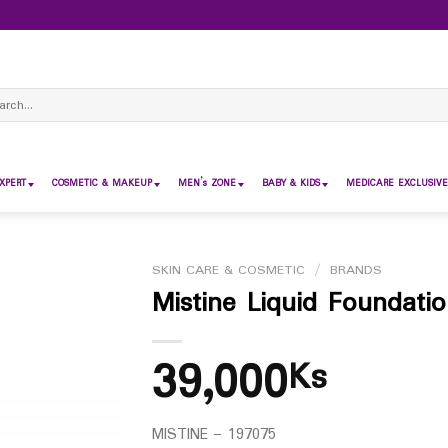
ch
XPERT
COSMETIC & MAKEUP
MEN’s ZONE
BABY & KIDS
MEDICARE EXCLUSIVE
SKIN CARE & COSMETIC
/
BRANDS
Mistine Liquid Foundati
39,000
Ks
MISTINE – 197075