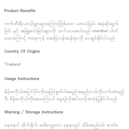
Product Benefits
ဘက်တီးရီးယားပိုးမွှားများကြောင့်ဖြစ်သော ယားယံခြင်း အနံဆိုးထွက်
ခြင်း နှင့် အဖြူဆင်းခြင်းများကို သက်သာစေပါသည် menthol ပါဝင်
သောကြောင့် တနေကုန် အေးမြလန်းဆန်းမှာကို ပေးစွမ်းနိုင်ပါသည်
Country Of Origins
Thailand
Usage Instructions
မိန်းမကိုယ်အပြင်ပိုင်းကိုရေဖြင့်စွတ်ပါအရည်အနည်းငယ်ကိုလက်ထဲထည့်
ပီး မိန်းမကိုယ်ကိုဆေးကြောပါ နေ့စဥ်လိုအပ်သလိုအသုံးပြုနိုင်ပါသည်
Warning / Storage Instructions
နေရောင် တိုက်ရိုက် မထိတွေ့သော နေရာတွင် သိမ်းဆည်းပါ။ ဓာတ်မ