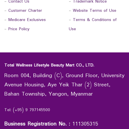
-
Contact Us
-
Trademark Notice
-
Customer Charter
-
Website Terms of Use
-
Medicare Exclusives
-
Terms & Conditions of
-
Price Policy
Use
Total Wellness Lifestyle Beauty Mart CO., LTD.
Room 004, Building (C), Ground Floor, University
Avenue Housing, Aye Yeik Thar (2) Street,
Bahan Township, Yangon, Myanmar
Tel: (+95) 9 797145500
Business Registration No.
:
111305315