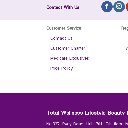
Contact With Us
Customer Service
Re
-
Contact Us
-
T
-
Customer Charter
-
W
-
Medicare Exclusives
-
T
-
Price Policy
Total Wellness Lifestyle Beauty 
No.527, Pyay Road, Unit 701, 7th floor,