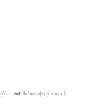
ေပါသည် menthol ပါဝင်သောကြောင့် တနေကုန်