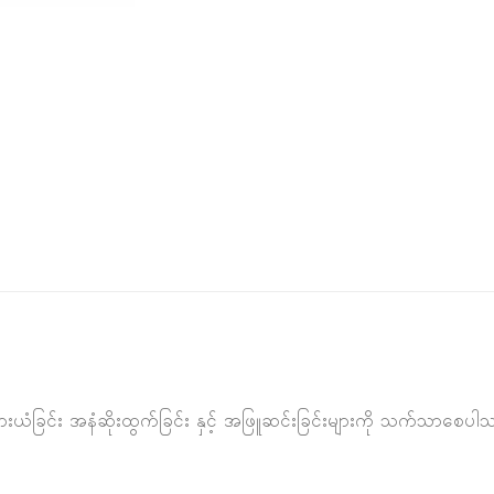
 ယားယံခြင်း အနံဆိုးထွက်ခြင်း နှင့် အဖြူဆင်းခြင်းများကို သက်သာစ