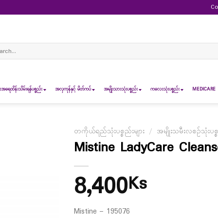
Co
ch
ရေထိန်းသိမ်းရန်ပစ္စည်း
အလှကုန်နှင့် မိတ်ကပ်
အမျိုးသားသုံးပစ္စည်း
ကလေးသုံးပစ္စည်း
MEDICARE 
တကိုယ်ရည်သုံးပစ္စည်းများ
/
အမျိုးသမီးလစဉ်သုံးပစ္
Mistine LadyCare Cleans
8,400
Ks
Mistine – 195076