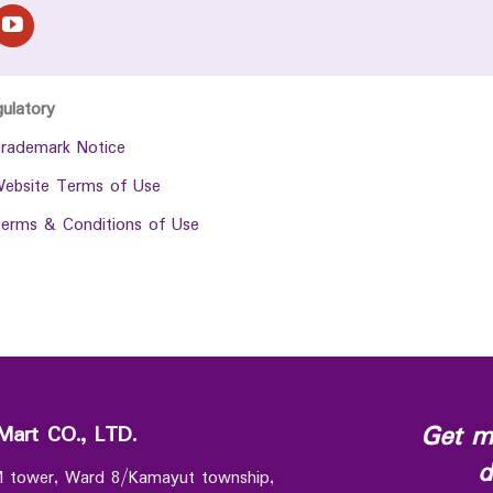
gulatory
rademark Notice
ebsite Terms of Use
erms & Conditions of Use
Get m
Mart CO., LTD.
d
 M tower, Ward 8/Kamayut township,