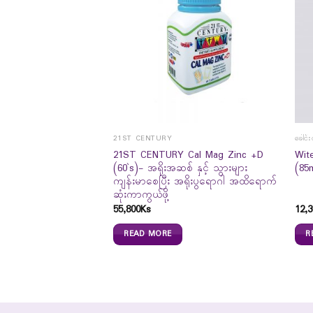
21ST CENTURY
ခေါင်း
21ST CENTURY Cal Mag Zinc +D
Wit
 Spa Salt (330g)
(60`s)- အရိုးအဆစ် နှင့် သွားများ
(85
ကျန်းမာစေပြီး အရိုးပွရောဂါ အထိရောက်
ဆုံးကာကွယ်ဖို့
55,800
Ks
12,3
READ MORE
R