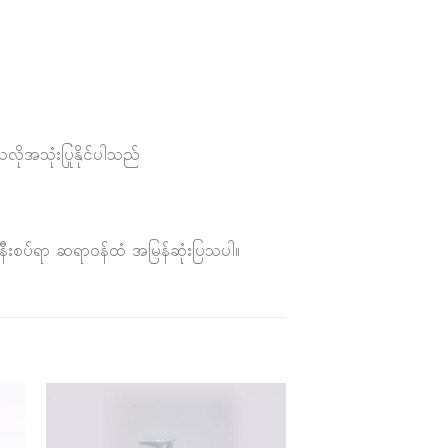
ိုအသုံးပြုနိုင်ပါသည်
း နီးစပ်ရာ ဆရာဝန်ထံ အမြန်ဆုံးပြသပါ။