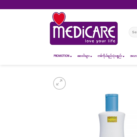
Skip
to
content
Sear
for:
PROMOTION
ဆေး၀ါးများ
တစ်ကိုယ်ရည်သုံးပစ္စည်း
အသားအ