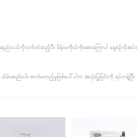
ည်အနည်းငယ်ကိုလက်ထဲထည့်ပီး မိန်းမကိုယ်ကိုဆေးကြောပါ နေ့စဥ်လိုအပ်သလ
ိမ်းဆည်းပါ။ ဓာတ်မတည့်မှုဖြစ်ပေါ်ပါက အသုံးပြုခြင်းကို ရပ်တန့်ပြီ