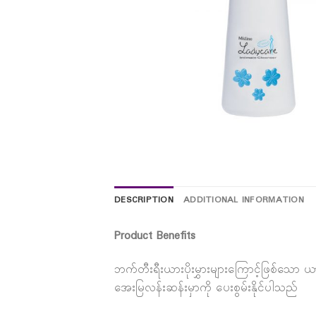
DESCRIPTION
ADDITIONAL INFORMATION
Product Benefits
ဘက်တီးရီးယားပိုးမွှားများကြောင့်ဖြစ်သော
အေးမြလန်းဆန်းမှာကို ပေးစွမ်းနိုင်ပါသည်