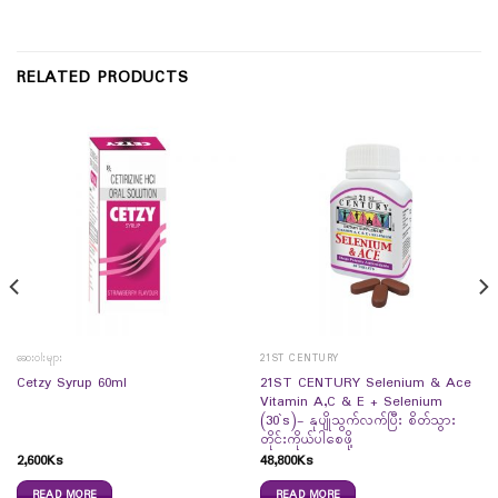
RELATED PRODUCTS
ဆေးဝါးများ
21ST CENTURY
21ST CENTURY Selenium & Ace
Cetzy Syrup 60ml
Vitamin A,C & E + Selenium
(30`s)- နုပျိုသွက်လက်ပြီး စိတ်သွား
တိုင်းကိုယ်ပါစေဖို့
2,600
Ks
48,800
Ks
READ MORE
READ MORE