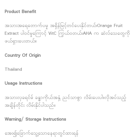
Product Benefit
အသားအရေတောက်ပမှု အရှိန်မြင့်တင်ပေးနိုင်တယ်၊Orange Fruit
Extract ပါဝင်မှုကြောင့် VitC ကြွယ်ဝတယ်၊AHA က ဆဲလ်သေတွေကို
ဖယ်ရှားပေးတယ်။
Country Of Origin
Thailand
Usage Instructions
အသားလှခရင်မ် ခန္ဓာကိုယ်အနှံ့ ညင်သာစွာ လိမ်းပေးပါ။လိုအပ်သည့်
အချိန်တိုင်း လိမ်းနိုင်ပါသည်။
Warning/ Storage Instructions
အေး၍ခြောက်သွေ့သောနေရာတွင်ထားရန်