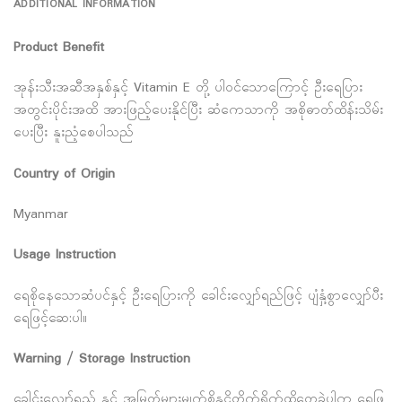
ADDITIONAL INFORMATION
Product Benefit
အုန်းသီးအဆီအနှစ်နှင့် Vitamin E တို့ ပါဝင်သောကြောင့် ဦးရေပြား
အတွင်းပိုင်းအထိ အားဖြည့်ပေးနိုင်ပြီး ဆံကေသာကို အစိုဓာတ်ထိန်းသိမ်း
ပေးပြီး နူးညံ့စေပါသည်
Country of Origin
Myanmar
Usage Instruction
ရေစိုနေသောဆံပင်နှင့် ဦးရေပြားကို ခေါင်းလျှော်ရည်ဖြင့် ပျံနှံ့စွာလျှော်ပီး
ရေဖြင့်ဆေ:ပါ။
Warning / Storage Instruction
ခေါင်းလျှော်ရည် နှင့် အမြုတ်များမျက်စိနှငိ့တိုက်ရိုက်ထိတွေ့ခဲ့ပါက ရေဖြ