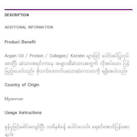
DESCRIPTION
ADDITIONAL INFORMATION
Product Benefit
Argan Oil / Protein / Collagen/ Keratin များဖြင့် ပေါင်းစပ်ပြုလုပ်
ထားပြီး ဆံသားအရင်းကနေ အဖျားထိဆံသားအတွက် လိုအပ်သော ပြန်
ဖြည့်ပေးပါသည်။ စိုလက်တောက်ပသောဆံကေသာကို ရရှိစေပါသည်။
Country of Origin
Myanmar
Usage Instructions
ရှန်ပူဖြင့်ခေါင်းလျော်ပြီး ၁၀မိနစ်ခန့် ပေါင်းပေးပါ။ ရေစင်အောင်ပြန်ဆေး
ချပါ။