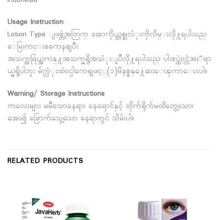
Indonesia
Usage Instruction
Lotion Type ျဖစ္တဲ့အတြက္ ခႏၶာကိုယ္တစ္ခုလံုးကိုလိမ္းလို႔ရပါသည္
ေမြးကင္းစကေနစျပီး
အသက္အရြယ္အကန္႔အသက္မရွိအသံုးျပဳလို႔ရပါသည္ ပါးစပ္ထဲဝင္လဲအႏၱရာ
ယ္မရွိပါဘူး မ်က္လံုးထဲဝင္ပါကေရျဖင့္(၁)မိနစ္ခန္႔ေဆးေၾကာေပးပါ။
Warning/ Storage Instructions
ကလေးများ မမီသောနေရာ၊ နေရောင်နှင့် တိုက်ရိုက်မထိတွေ့သော၊
အေး၍ ခြောက်သွေ့သော နေရာတွင် သိမ်းပါ။
RELATED PRODUCTS