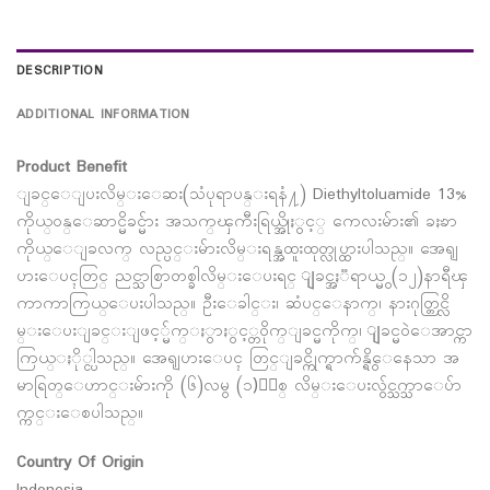
DESCRIPTION
ADDITIONAL INFORMATION
Product Benefit
ျခင္ေျပးလိမ္းေဆး(သံပုရာပန္းရနံ႔) Diethyltoluamide 13%
ကိုယ္ဝန္ေဆာင္မိခင္မ်ား အသက္ၾကီးရြယ္အိုႏွင့္ ကေလးမ်ား၏ ခႏၶာ
ကိုယ္ေျခလက္ လည္ပင္းမ်ားလိမ္းရန္အထူးထုတ္လုပ္ထားပါသည္။ အေရျ
ပားေပၚတြင္ ညင္သာစြာတစ္ခါလိမ္းေပးရင္ ျခင္အႏၱရာယ္မွ (၁၂)နာရီၾ
ကာကာကြယ္ေပးပါသည္။ ဦးေခါင္း၊ ဆံပင္ေနာက္၊ နားဂုတ္တြင္လိ
မ္းေပးျခင္းျဖင့္မ်က္ႏွာႏွင့္တဝိုက္ျခင္မကိုက္၊ ျခင္မဝဲေအာင္ကာ
ကြယ္ႏို္င္ပါသည္။ အေရျပားေပၚ တြင္ျခင္ကိုက္ရာက်န္ရွိေနေသာ အ
မာရြတ္ေဟာင္းမ်ားကို (၆)လမွ (၁)ႏွစ္ လိမ္းေပးလွ်င္သက္သာေပ်ာ
က္ကင္းေစပါသည္။
Country Of Origin