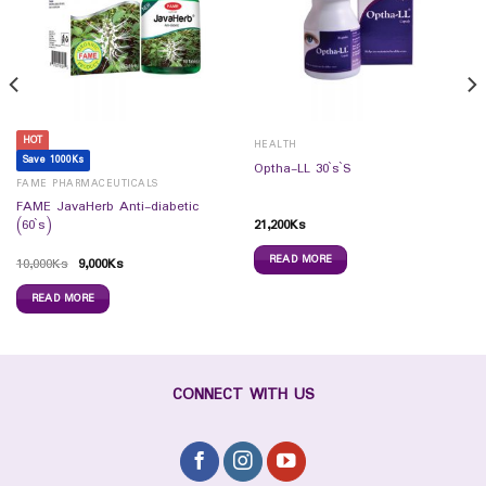
HOT
HEALTH
Save 1000Ks
Optha-LL 30`s`S
FAME PHARMACEUTICALS
FAME JavaHerb Anti-diabetic
21,200
Ks
(60`s)
READ MORE
10,000
Ks
9,000
Ks
READ MORE
CONNECT WITH US