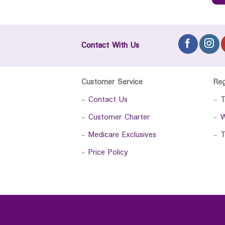
Contact With Us
Customer Service
Re
-
Contact Us
-
T
-
Customer Charter
-
W
-
Medicare Exclusives
-
T
-
Price Policy