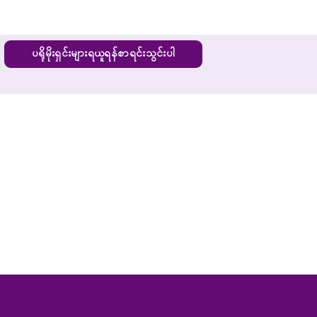
ပရိုမိုးရှင်းများရယူရန်စာရင်းသွင်းပါ