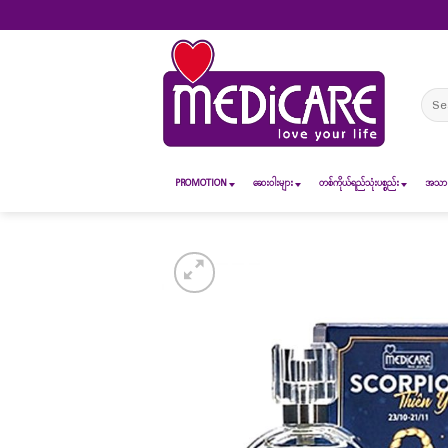
Skip
to
content
Sear
for:
PROMOTION
ဆေး၀ါးများ
တစ်ကိုယ်ရည်သုံးပစ္စည်း
အသားအ