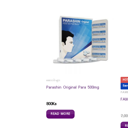
HO
S
ဆေးဝါးများ
Sav
Tissue Pocket 16`s
Parashin Original Para 500mg
FAME
FAM
800
Ks
READ MORE
7,00
R