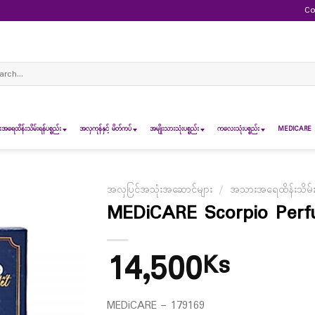
Co
ch
ရေထိန်းသိမ်းရန်ပစ္စည်း
အလှကုန်နှင့် မိတ်ကပ်
အမျိုးသားသုံးပစ္စည်း
ကလေးသုံးပစ္စည်း
MEDICARE 
အလှပြင်အသုံးအဆောင်များ
/
အသားအရေထိန်းသိမ်းရန
MEDiCARE Scorpio Per
14,500
Ks
MEDiCARE – 179169