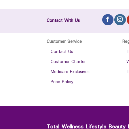
Contact With Us
Customer Service
Re
-
Contact Us
-
T
-
Customer Charter
-
W
-
Medicare Exclusives
-
T
-
Price Policy
Total Wellness Lifestyle Beauty 