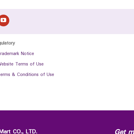
gulatory
rademark Notice
ebsite Terms of Use
erms & Conditions of Use
Get m
Mart CO., LTD.