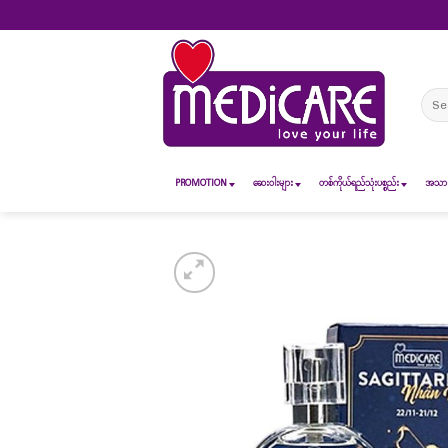
Skip
to
content
Sear
for:
PROMOTION
ဆေး၀ါးများ
တစ်ကိုယ်ရည်သုံးပစ္စည်း
အသားအ