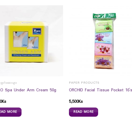
းချွတ်ဆေးများ
PAPER PRODUCTS
O Spa Under Arm Cream 50g
ORCHID Facial Tissue Pocket 16`
0
Ks
5,500
Ks
EAD MORE
READ MORE