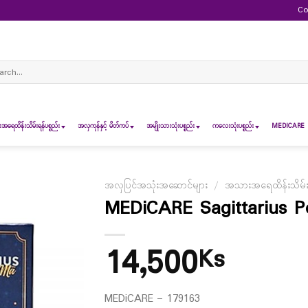
Co
ch
ရေထိန်းသိမ်းရန်ပစ္စည်း
အလှကုန်နှင့် မိတ်ကပ်
အမျိုးသားသုံးပစ္စည်း
ကလေးသုံးပစ္စည်း
MEDICARE 
အလှပြင်အသုံးအဆောင်များ
/
အသားအရေထိန်းသိမ်းရန
MEDiCARE Sagittarius 
14,500
Ks
MEDiCARE – 179163