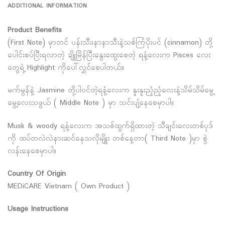
ADDITIONAL INFORMATION
Product Benefits
(First Note) မှာတင် ပန်းသီး၊နာနာသီးနဲ့သစ်ကြံပိုးပင် (cinnamon) တို့
ပေါင်းစပ်ပြီးရလာတဲ့ ချိူမြိန်ပြီးနွေးထွေးစေတဲ့ ရနံ့လေးက Pisces လေး
တွေရဲ့ Highlight ကိုပေါ်လွှင်စေပါတယ်။
မက်မွန်နဲ့ Jasmine တို့ပါဝင်တဲ့ရနံ့လေးက နူးနူးညံ့ညံ့လေးနဲ့သိမ်သိမ်မွေ့
မွေ့လေးသဖွယ် ( Middle Note ) မှာ သင်းပျံ့နေစေမှာပါ။
Musk & woody ရနံ့လေးက အသစ်ထွက်ရှိထားတဲ့ သီချင်းလေးတစ်ပုဒ်
ကို ထပ်တလဲလဲနားဆင်နေသလိုမျိူး တစ်နေ့တာ( Third Note )မှာ စွဲ
လန်းနေစေမှာပါ။
Country Of Origin
MEDiCARE Vietnam ( Own Product )
Usage Instructions