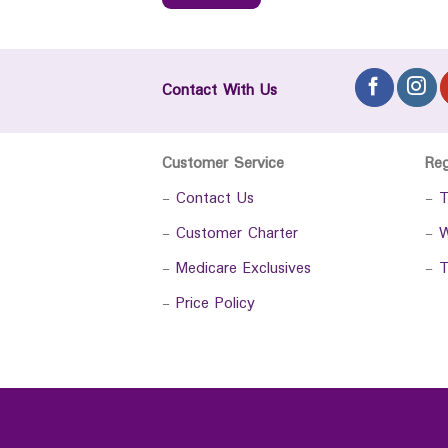
Contact With Us
Customer Service
Re
-
Contact Us
-
T
-
Customer Charter
-
W
-
Medicare Exclusives
-
T
-
Price Policy