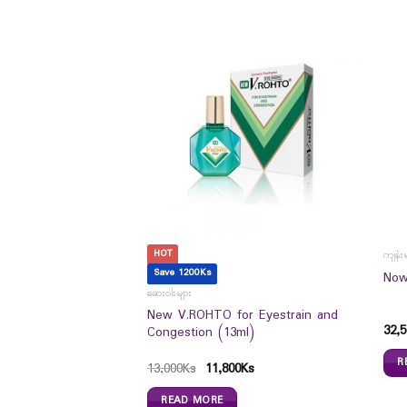
HOT
ကျန်း
Save 1200Ks
ral Silky Hair Coat
Now
ဆေးဝါးများ
New V.ROHTO for Eyestrain and
32,5
Congestion (13ml)
R
13,000
Ks
11,800
Ks
READ MORE