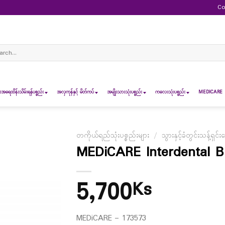
Co
ch
ရေထိန်းသိမ်းရန်ပစ္စည်း
အလှကုန်နှင့် မိတ်ကပ်
အမျိုးသားသုံးပစ္စည်း
ကလေးသုံးပစ္စည်း
MEDICARE 
တကိုယ်ရည်သုံးပစ္စည်းများ
/
သွားနှင့်ခံတွင်းသန့်ရှင်း
MEDiCARE Interdental B
5,700
Ks
MEDiCARE – 173573