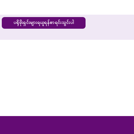
ပရိုမိုးရှင်းများရယူရန်စာရင်းသွင်းပါ