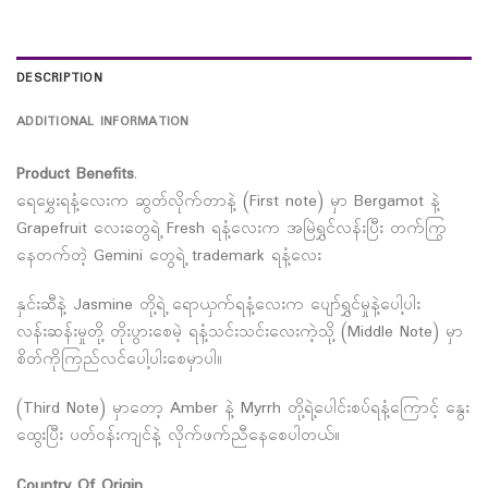
DESCRIPTION
ADDITIONAL INFORMATION
Product Benefits
.
ရေမွှေးရနံ့လေးက ဆွတ်လိုက်တာနဲ့ (First note) မှာ Bergamot နဲ့
Grapefruit လေးတွေရဲ့ Fresh ရနံ့လေးက အမြဲရွှင်လန်းပြီး တက်ကြွ
နေတက်တဲ့ Gemini တွေရဲ့ trademark ရနံ့လေး
နှင်းဆီနဲ့ Jasmine တို့ရဲ့ ရောယှက်ရနံ့လေးက ပျော်ရွှင်မှုနဲ့ပေါ့ပါး
လန်းဆန်းမှုတို့ တိုးပွားစေမဲ့ ရနံ့သင်းသင်းလေးကဲ့သို့ (Middle Note) မှာ
စိတ်ကိုကြည်လင်ပေါ့ပါးစေမှာပါ။
(Third Note) မှာတော့ Amber နဲ့ Myrrh တို့ရဲ့ပေါင်းစပ်ရနံ့ကြောင့် နွေး
ထွေးပြီး ပတ်ဝန်းကျင်နဲ့ လိုက်ဖက်ညီနေစေပါတယ်။
Country Of Origin