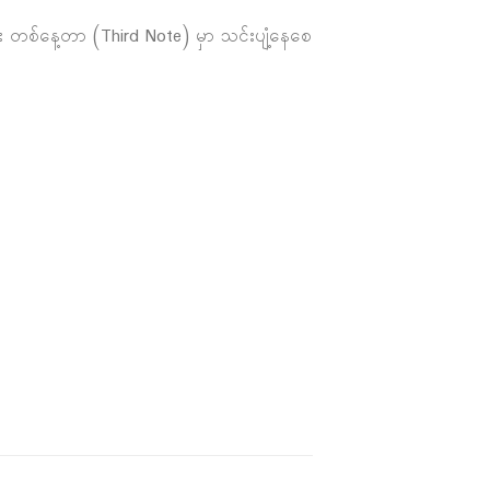
်း တစ်နေ့တာ (Third Note) မှာ သင်းပျံ့နေစေ