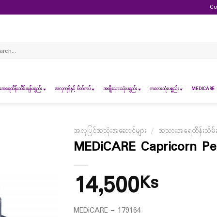
Co
ch
ရေထိန်းသိမ်းရန်ပစ္စည်း
အလှကုန်နှင့် မိတ်ကပ်
အမျိုးသားသုံးပစ္စည်း
ကလေးသုံးပစ္စည်း
MEDICARE 
အလှပြင်အသုံးအဆောင်များ
/
အသားအရေထိန်းသိမ်းရန
MEDiCARE Capricorn P
14,500
Ks
MEDiCARE – 179164