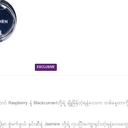
EXCLUSIVE
် Raspberry နဲ့ Blackcurrantတို့ရဲ့ ချိူမြိန်တဲ့ရနံ့လေးက တစ်နေ့တာကိ
မှာ စွဲမက်ဖွယ် နှင်းဆီနဲ့ Jasmine တို့ရဲ့ လှပပြီးကျော့ရှင်းတဲ့ရနံ့လေး