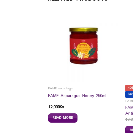
HO
FAME ဆေးဝါးများ
Sav
1 Formula Hair Coat
FAME Asparagus Honey 250ml
FAME
12,000
Ks
FAM
Anti
READ MORE
12,0
R