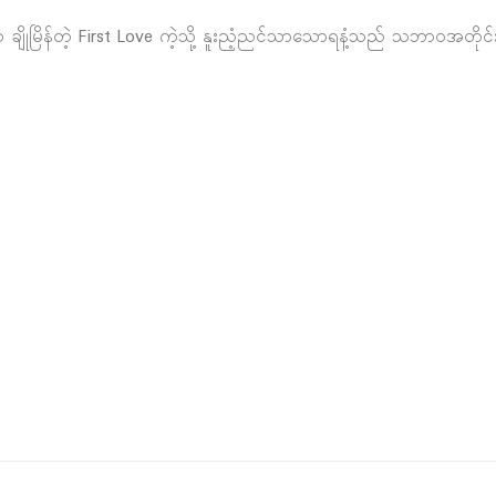
က ချိုမြိန်တဲ့ First Love ကဲ့သို့ နူးညံ့ညင်သာသောရနံ့သည် သဘာဝအတိုင