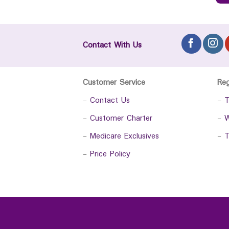
Contact With Us
Customer Service
Re
-
Contact Us
-
T
-
Customer Charter
-
W
-
Medicare Exclusives
-
T
-
Price Policy