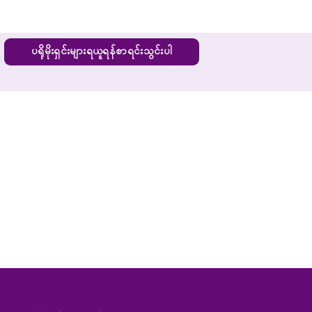
ပရိုမိုးရှင်းများရယူရန်စာရင်းသွင်းပါ