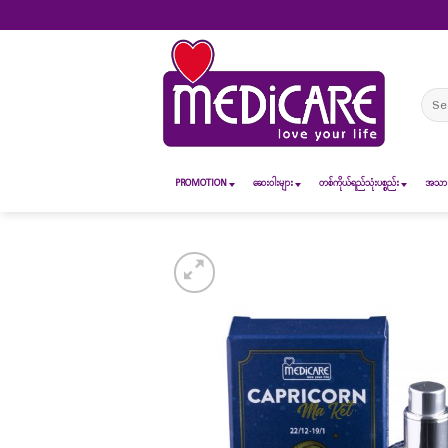
Skip
to
content
Sear
for:
PROMOTION
ဆေး၀ါးများ
တစ်ကိုယ်ရည်သုံးပစ္စည်း
အသားအ