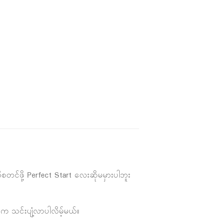
ုစတင်ဖို့ Perfect Start လေးဆိုမမှားပါဘူး
တွေက သင်းပျံ့လာပါလိမ့်မယ်။