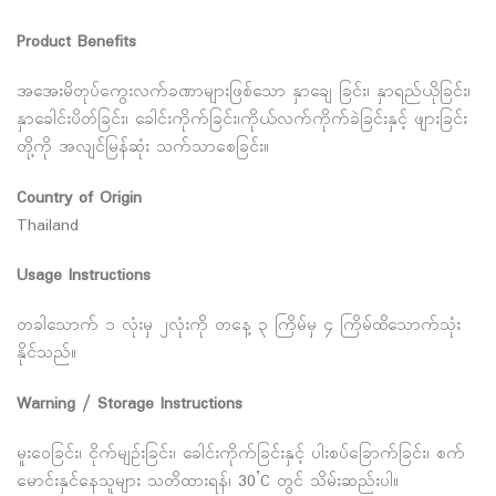
Product Benefits
အအေးမိတုပ်ကွေးလက်ခဏာများဖြစ်သော နှာချေ ခြင်း၊ နှာရည်ယိုခြင်း၊
နှာခေါင်းပိတ်ခြင်း၊ ခေါင်းကိုက်ခြင်း၊ကိုယ်လက်ကိုက်ခဲခြင်းနှင့် ဖျားခြင်း
တို့ကို အလျင်မြန်ဆုံး သက်သာစေခြင်း။
Country of Origin
Thailand
Usage Instructions
တခါသောက် ၁ လုံးမှ ၂လုံးကို တနေ့ ၃ ကြိမ်မှ ၄ ကြိမ်ထိသောက်သုံး
နိုင်သည်။
Warning / Storage Instructions
မူးဝေခြင်း၊ ငိုက်မျဉ်းခြင်း၊ ခေါင်းကိုက်ခြင်းနှင့် ပါးစပ်ခြောက်ခြင်း၊ စက်
မောင်းနှင်နေသူများ သတိထားရန်၊ 30’C တွင် သိမ်းဆည်းပါ။