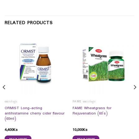
RELATED PRODUCTS
ဆေးဝါးများ
FAME ဆေးဝါးများ
ORMIST Long-acting
FAME Wheatgrass for
antihistamine cherry cider flavour
Rejuvenation (60`s)
(60ml)
4,400
Ks
10,000
Ks