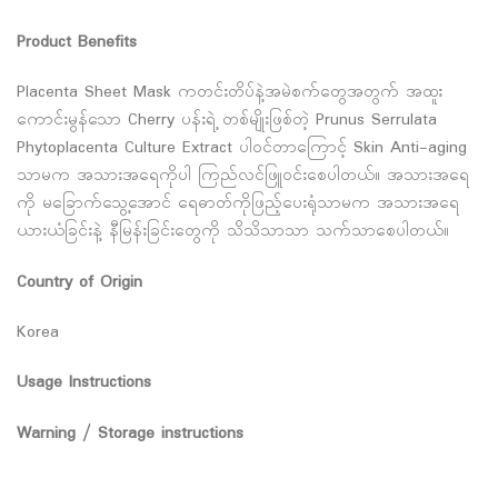
Product Benefits
Placenta Sheet Mask ကတင်းတိပ်နဲ့အမဲစက်တွေအတွက် အထူး
ကောင်းမွန်သော Cherry ပန်းရဲ့ တစ်မျိုးဖြစ်တဲ့ Prunus Serrulata
Phytoplacenta Culture Extract ပါဝင်တာကြောင့် Skin Anti-aging
သာမက အသားအရေကိုပါ ကြည်လင်ဖြူဝင်းစေပါတယ်။ အသားအရေ
ကို မခြောက်သွေ့အောင် ရေဓာတ်ကိုဖြည့်ပေးရုံသာမက အသားအရေ
ယားယံခြင်းနဲ့ နီမြန်းခြင်းတွေကို သိသိသာသာ သက်သာစေပါတယ်။
Country of Origin
Korea
Usage Instructions
Warning / Storage instructions