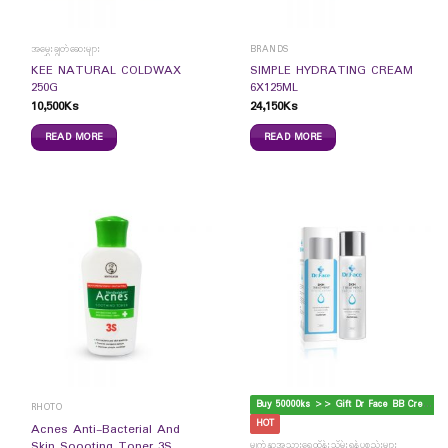
အမွှေးချွတ်ဆေးများ
BRANDS
KEE NATURAL COLDWAX
SIMPLE HYDRATING CREAM
250G
6X125ML
10,500
Ks
24,150
Ks
READ MORE
READ MORE
B
uy 50000ks >> Gift Dr Face BB Cream
RHOTO
HOT
Acnes Anti-Bacterial And
Skin Soooting Toner 3S
မျက်နှာအသားရေထိန်းသိမ်းရန်ပစ္စည်းများ