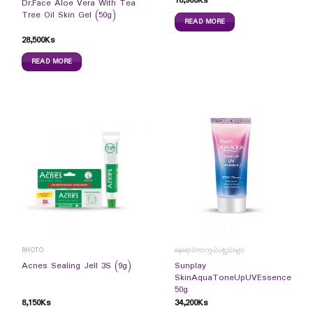
18,900
Ks
Dr.Face Aloe Vera With Tea
Tree Oil Skin Gel (50g)
READ MORE
28,500
Ks
READ MORE
RHOTO
နေရောင်ကာကွယ်ပစ္စည်းများ
Sunplay
Acnes Sealing Jell 3S (9g)
SkinAquaToneUpUVEssence
50g
8,150
Ks
34,200
Ks