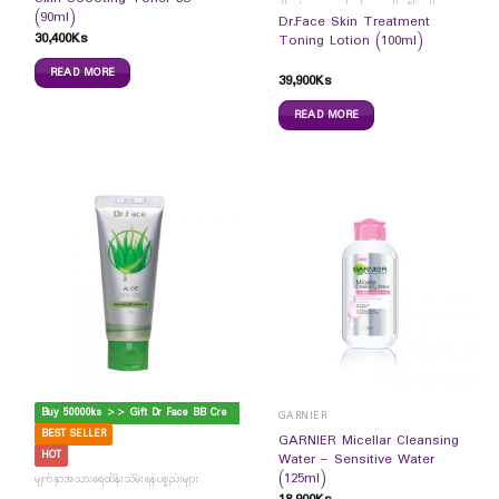
(90ml)
Dr.Face Skin Treatment
30,400
Ks
Toning Lotion (100ml)
READ MORE
39,900
Ks
READ MORE
B
uy 50000ks >> Gift Dr Face BB Cream
GARNIER
BEST SELLER
GARNIER Micellar Cleansing
HOT
Water – Sensitive Water
(125ml)
မျက်နှာအသားရေထိန်းသိမ်းရန်ပစ္စည်းများ