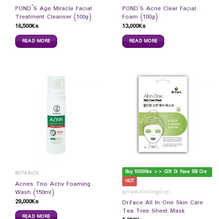
POND’S Age Miracle Facial
POND`S Acne Clear Facial
Treatment Cleanser (100g)
Foam (100g)
16,500
Ks
13,000
Ks
READ MORE
READ MORE
B
uy 50000ks >> Gift Dr Face BB Cream
BOTANICS
HOT
Acnes Trio Activ Foaming
Wash (150ml)
မျက်နှာပေါင်းတင်ပစ္စည်းများ
29,000
Ks
Dr.Face All In One Skin Care
Tea Tree Sheet Mask
READ MORE