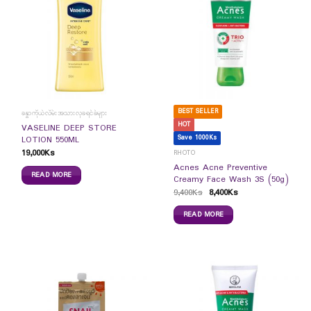
BEST SELLER
ခန္ဓာကိုယ်လိမ်းအသားလှခရင်ခ်များ
HOT
VASELINE DEEP STORE
Save 1000Ks
LOTION 550ML
19,000
Ks
RHOTO
Acnes Acne Preventive
READ MORE
Creamy Face Wash 3S (50g)
9,400
Ks
8,400
Ks
READ MORE