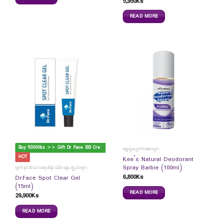
5,950
Ks
READ MORE
B
uy 50000ks >> Gift Dr Face BB Cream
ချွေးနံ့ပျောက်ဆေးများ
HOT
Kee’s Natural Deodorant
Spray Barbie (100ml)
မျက်နှာအသားရေထိန်းသိမ်းရန်ပစ္စည်းများ
6,800
Ks
Dr.Face Spot Clear Gel
(15ml)
READ MORE
29,900
Ks
READ MORE