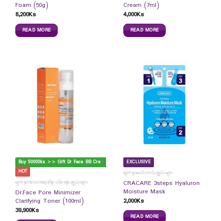
Foam (50g)
Cream (7ml)
8,200
Ks
4,000
Ks
READ MORE
READ MORE
B
uy 50000ks >> Gift Dr Face BB Cream
EXCLUSIVE
HOT
မျက်နှာပေါင်းတင်ပစ္စည်းများ
မျက်နှာအသားရေထိန်းသိမ်းရန်ပစ္စည်းများ
CRACARE 3steps Hyaluron
Moisture Mask
Dr.Face Pore Minimizer
2,000
Ks
Clarifying Toner (100ml)
39,900
Ks
READ MORE