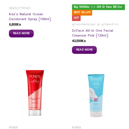
B
uy 50000ks >> Gift Dr Face BB Cream
ချွေးနံ့ပျောက်ဆေးများ
BEST SELLER
Kee`s Natural Ocean
HOT
Deodorant Spray (100ml)
6,800
Ks
မျက်နှာသစ်ဆပ်ပြာများ နှင့် မျက်နှာပေါင်းတင်ကပ်ခွာများ
Dr.Face All In One Facial
READ MORE
Cleanser Pink (120ml)
43,500
Ks
READ MORE
PONDS
PONDS