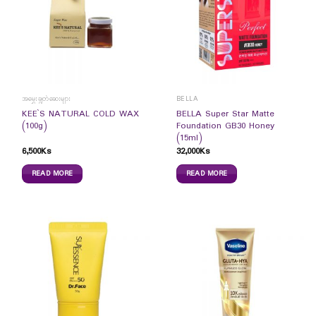
အမွှေးချွတ်ဆေးများ
BELLA
KEE`S NATURAL COLD WAX
BELLA Super Star Matte
(100g)
Foundation GB30 Honey
(15ml)
6,500
Ks
32,000
Ks
READ MORE
READ MORE