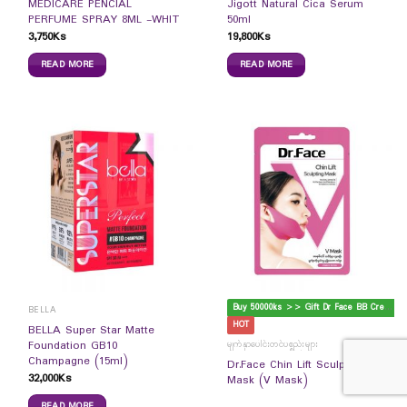
MEDICARE PENCIAL
Jigott Natural Cica Serum
PERFUME SPRAY 8ML -WHIT
50ml
3,750
Ks
19,800
Ks
READ MORE
READ MORE
B
uy 50000ks >> Gift Dr Face BB Cream
BELLA
HOT
BELLA Super Star Matte
Foundation GB10
မျက်နှာပေါင်းတင်ပစ္စည်းများ
Champagne (15ml)
Dr.Face Chin Lift Sculpting
32,000
Ks
Mask (V Mask)
READ MORE