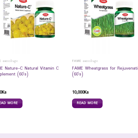
 ဆေးဝါးများ
FAME ဆေးဝါးများ
E Nature-C Natural Vitamin C
FAME Wheatgrass for Rejuvenat
plement (60`s)
(60`s)
0
Ks
10,000
Ks
EAD MORE
READ MORE