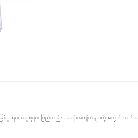
၊ မြစ်ပွားနာ၊ သွေးစုနာ၊ ပြည်တည်နာအလုံးအကျိတ်များတို့အတွက် သ