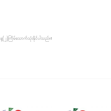
(၂)ကြိမ်သောက်သုံးနိုင်ပါသည်။t