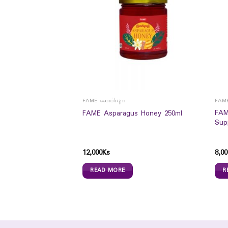
FAME ဆေးဝါးများ
FAME
FAM
FAME Asparagus Honey 250ml
Sup
atural Antiemetic
12,000
Ks
8,00
READ MORE
R
s