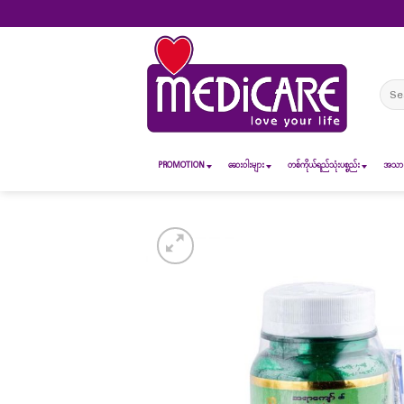
Skip
to
content
Sear
for:
PROMOTION
ဆေး၀ါးများ
တစ်ကိုယ်ရည်သုံးပစ္စည်း
အသားအ