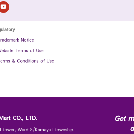
gulatory
rademark Notice
ebsite Terms of Use
erms & Conditions of Use
Get m
Mart CO., LTD.
d
 M tower, Ward 8/Kamayut township,