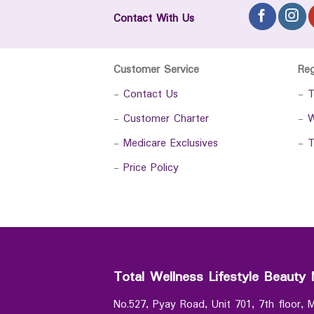
Contact With Us
Customer Service
Re
-
Contact Us
-
T
-
Customer Charter
-
W
-
Medicare Exclusives
-
T
-
Price Policy
Total Wellness Lifestyle Beauty 
No.527, Pyay Road, Unit 701, 7th floor,