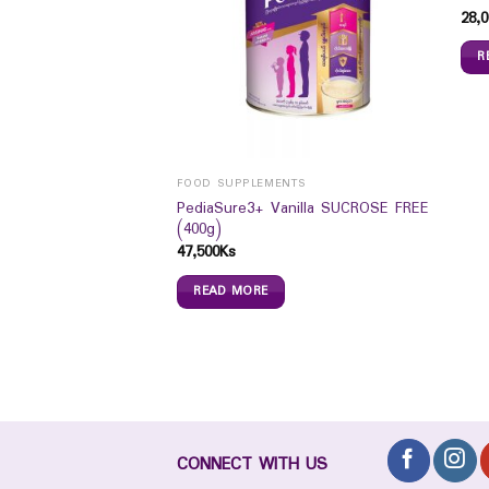
28,0
R
FOOD SUPPLEMENTS
Glow BB Cream SPF
PediaSure3+ Vanilla SUCROSE FREE
(400g)
47,500
Ks
READ MORE
CONNECT WITH US