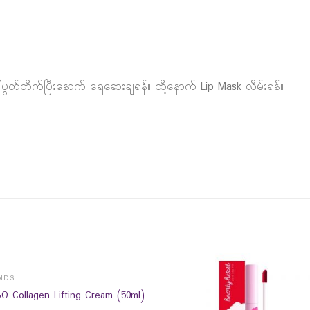
်ပွတ်တိုက်ပြီးနောက် ရေဆေးချရန်။ ထို့နောက် Lip Mask လိမ်းရန်။
NDS
O Collagen Lifting Cream (50ml)