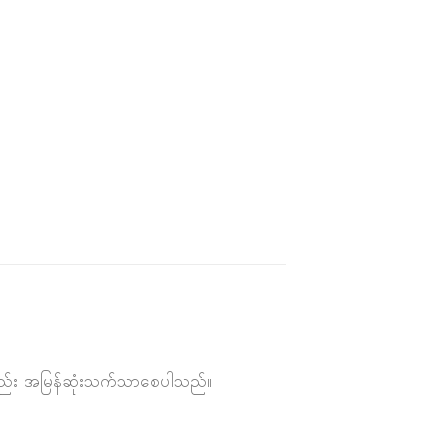
ကိုလည်း အမြန်ဆုံးသက်သာစေပါသည်။