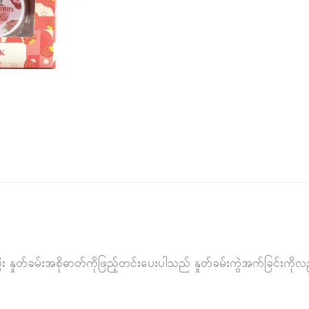
ပြီး နှုတ်ခမ်းအစိုဓာတ်ကိုဖြည့်တင်းပေးပါသည် နှုတ်ခမ်းကွဲအက်ခြင်း