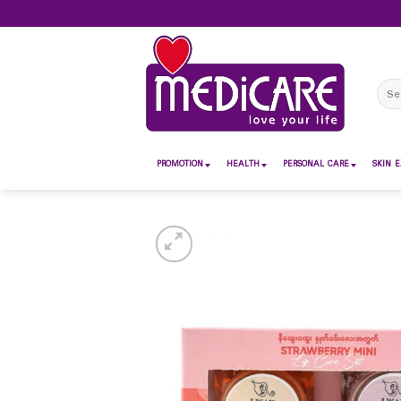
Skip
to
content
Sear
for:
PROMOTION
HEALTH
PERSONAL CARE
SKIN E