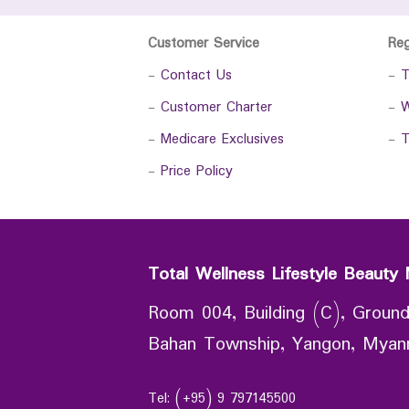
Customer Service
Re
-
Contact Us
-
T
-
Customer Charter
-
W
-
Medicare Exclusives
-
T
-
Price Policy
Total Wellness Lifestyle Beauty 
Room 004, Building (C), Ground
Bahan Township, Yangon, Mya
Tel: (+95) 9 797145500