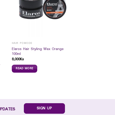
HAIR POMODE
Elaros Hair Styling Wax Orange
100ml
8,000
Ks
y
READ MORE
SIGN UP
UPDATES