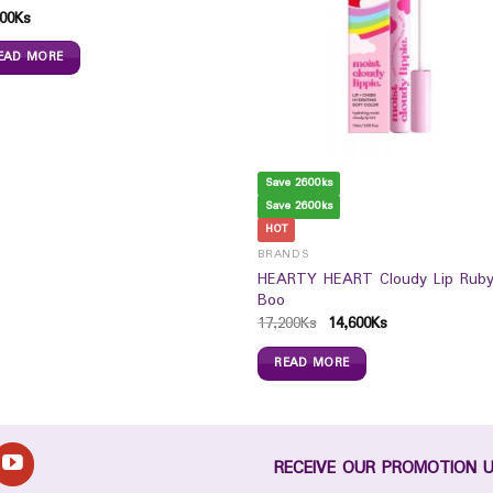
00
Ks
EAD MORE
Save 2600ks
Save 2600ks
HOT
BRANDS
HEARTY HEART Cloudy Lip Rub
Boo
17,200
Ks
14,600
Ks
READ MORE
RECEIVE OUR PROMOTION 