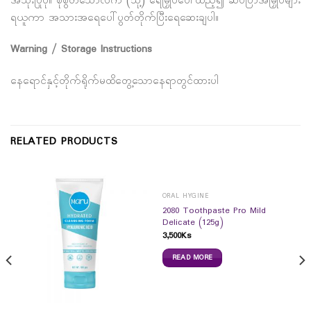
အသုံးပြုပုံ။ စိုစွတ်သောလက် (သို့) ရေမြှုပ်ပေါ်ထည့်၍ ဆပ်ပြာအမြှုပ်များ
ရယူကာ အသားအရေပေါ်ပွတ်တိုက်ပြီးရေဆေးချပါ။
Warning / Storage Instructions
နေရောင်နှင့်တိုက်ရိုက်မထိတွေ့သောနေရာတွင်ထားပါ
RELATED PRODUCTS
ORAL HYGINE
2080 Toothpaste Pro Mild
Delicate (125g)
3,500
Ks
READ MORE