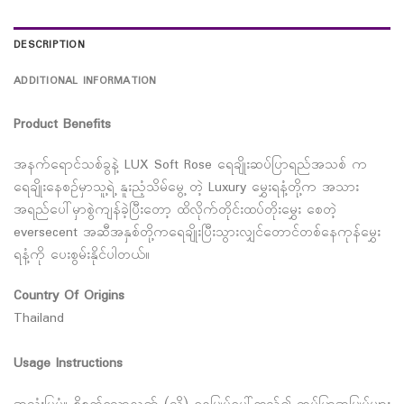
DESCRIPTION
ADDITIONAL INFORMATION
Product Benefits
အနက်ရောင်သစ်ခွနဲ့ LUX Soft Rose ရေချိုးဆပ်ပြာရည်အသစ် က
ရေချိုးနေစဉ်မှာသူ့ရဲ့ နူးညံ့သိမ်မွေ့ တဲ့ Luxury မွှေးရနံ့တို့က အသား
အရည်ပေါ်မှာစွဲကျန်ခဲ့ပြီးတော့ ထိလိုက်တိုင်းထပ်တိုးမွှေး စေတဲ့
eversecent အဆီအနှစ်တို့ကရေချိုးပြီးသွားလျှင်တောင်တစ်နေကုန်မွှေး
ရနံ့ကို ပေးစွမ်းနိုင်ပါတယ်။
Country Of Origins
Thailand
Usage Instructions