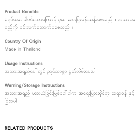
Product Benefits
ပရုပ်အေး ပါဝင်သောကြောင့် ၃ဆ အေးမြလန်းဆန်းစေသည် ။ အသားအ
ရည်က်ု ဝင်းလက်တောက်ပစေသည် ။
Country Of Origin
Made in Thailand
Usage Instructions
အသားအရည်ပေါ်တွင် ညင်သာစွာ ပွတ်လိမ်းပေးပါ
Warning/Storage Instructions
အသားအရည် ယားယံခြင်းဖြစ်ပေါ်ပါက အရေးပြားဆိုင်ရာ ဆရာဝန် နှင့်
ပြသပါ
RELATED PRODUCTS